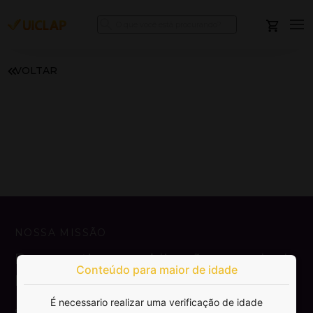
VOLTAR
NOSSA MISSÃO
Democratizar a publicação e venda de
Conteúdo para maior de idade
livros.
É necessario realizar uma verificação de idade
SAIBA MAIS