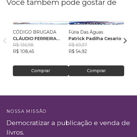
Você também pode gostar de
CÓDIGO BRUGADA
Fúria Das Águas
Arqui
CLÁUDIO FERREIRA
Patrick Padilha Cesario
Desc
CAMPOS VIEIRA
R$ 136,98
R$ 69,37
Rodri
R$ 108,45
R$ 54,92
R$ 64
R$ 51
Comprar
Comprar
NOSSA MISSÃO
Democratizar a publicação e venda de
livros.