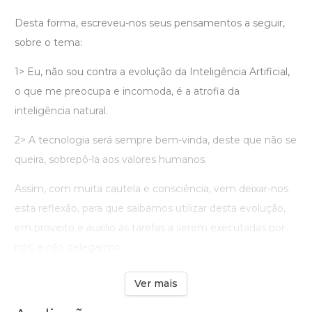
Desta forma, escreveu-nos seus pensamentos a seguir,
sobre o tema:
1> Eu, não sou contra a evolução da Inteligência Artificial,
o que me preocupa e incomoda, é a atrofia da
inteligência natural.
2> A tecnologia será sempre bem-vinda, deste que não se
queira, sobrepô-la aos valores humanos.
Assim, com muita cautela e consciência, vem deixar-nos
esta reflexão, para que saibamos utilizar desta evolução,
em proveito e auxilio às tarefas a serem executadas por
nós, e não delegarmo ...
Ver mais