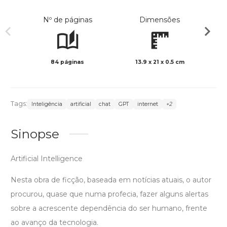
Nº de páginas
Dimensões
84 páginas
13.9 x 21 x 0.5 cm
Preto 
Tags:
Inteligência
artificial
chat
GPT
internet
+2
Sinopse
Artificial Intelligence
Nesta obra de ficção, baseada em notícias atuais, o autor
procurou, quase que numa profecia, fazer alguns alertas
sobre a acrescente dependência do ser humano, frente
ao avanço da tecnologia.