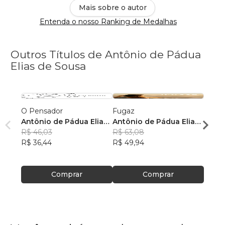
Mais sobre o autor
Entenda o nosso Ranking de Medalhas
Outros Títulos de Antônio de Pádua
Elias de Sousa
O Pensador
Fugaz
Renas
Antônio de Pádua Elias
Antônio de Pádua Elias
Antôn
de Sousa
R$ 46,03
de Sousa
R$ 63,08
de S
R$ 60
R$ 36,44
R$ 49,94
R$ 48
Comprar
Comprar