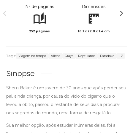
Nº de páginas
Dimensões
252 páginas
16.1 x 22.8 x 1.4 cm
Preto 
Tags:
Viagem no tempo
Aliens
Grays
Reptilianos
Paradoxo
+7
Sinopse
Shem Baker é um jovem de 30 anos que após perder seu
pai, ainda criança, por causa do vício do cigarro que o
levou a óbito, passou o restante de seus dias a procurar
nos segredos do mundo, uma forma de resgatá-lo.
Sua melhor opção, após estudar inúmeras delas, foi a