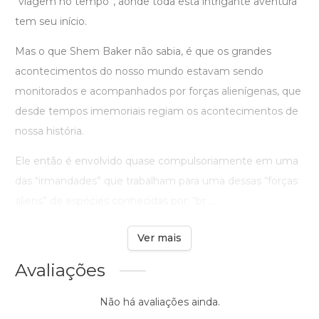
“viagem no tempo”, aonde toda esta intrigante aventura
tem seu início.
Mas o que Shem Baker não sabia, é que os grandes
acontecimentos do nosso mundo estavam sendo
monitorados e acompanhados por forças alienígenas, que
desde tempos imemoriais regiam os acontecimentos de
nossa história.
Ele então é envolvido quase compulsoriamente em uma
das “irmandades” que trabalham para uma dessas “forças
aliens” de espécies conhecidas por: “br ...
Ver mais
Avaliações
Não há avaliações ainda.