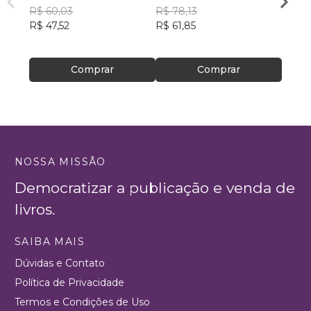
R$ 60,03
R$ 78,13
SILVA
R$ 44
R$ 47,52
R$ 61,85
R$ 34
Comprar
Comprar
NOSSA MISSÃO
Democratizar a publicação e venda de
livros.
SAIBA MAIS
Dúvidas e Contato
Política de Privacidade
Termos e Condições de Uso