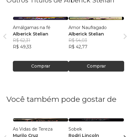
Outros Títulos de Alberick Stelian
Amálgamas na fé
Amor Naufragado
Alberick Stelian
Alberick Stelian
R$ 62,31
R$ 54,03
R$ 49,33
R$ 42,77
Comprar
Comprar
Você também pode gostar de
As Vidas de Tereza
Sobek
O TE
Murilo Cruz
Rodri Lincoln
SERG