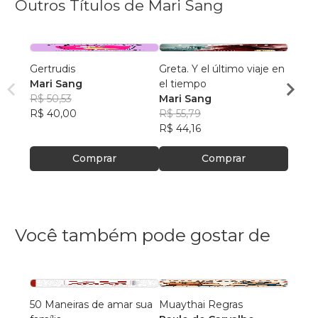
Outros Títulos de Mari Sang
Gertrudis
Greta. Y el último viaje en
Gertr
Mari Sang
el tiempo
Mari 
R$ 50,53
Mari Sang
R$ 51
R$ 40,00
R$ 55,79
R$ 41
R$ 44,16
Comprar
Comprar
Você também pode gostar de
50 Maneiras de amar sua
Muaythai Regras
Um Gr