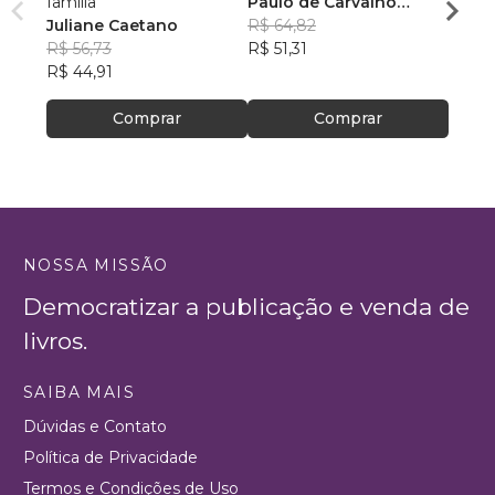
família
Paulo de Carvalho
Eduar
Juliane Caetano
Ferreira
R$ 64,82
R$ 43
R$ 56,73
R$ 51,31
R$ 34
R$ 44,91
Comprar
Comprar
NOSSA MISSÃO
Democratizar a publicação e venda de
livros.
SAIBA MAIS
Dúvidas e Contato
Política de Privacidade
Termos e Condições de Uso