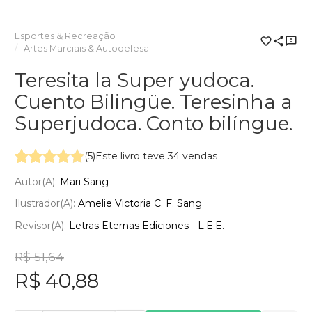
Esportes & Recreação
Artes Marciais & Autodefesa
Teresita la Super yudoca.
Cuento Bilingüe. Teresinha a
Superjudoca. Conto bilíngue.
(5)
Este livro teve 34 vendas
Autor(a):
Mari Sang
Ilustrador(a):
Amelie Victoria C. F. Sang
Revisor(a):
Letras Eternas Ediciones - L.E.E.
R$ 51,64
R$ 40,88