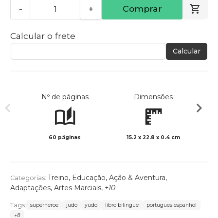
-
+
Comprar
Calcular o frete
Calcular
Nº de páginas
Dimensões
60 páginas
15.2 x 22.8 x 0.4 cm
Preto 
Treino
,
Educação
,
Ação & Aventura
,
Categorias:
Adaptações
,
Artes Marciais
,
+10
Tags:
superheroe
judo
yudo
libro bilingue
portugues espanhol
+8