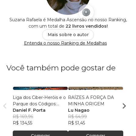
Suzana Rafaela é Medalha Ascensão no nosso Ranking,
com um total de
22 livros vendidos!
Mais sobre o autor
Entenda o nosso Ranking de Medalhas
Você também pode gostar de
Liga dos Ciber-Heróis e o
RAÍZES A FORÇA DA
Fúria
Parque dos Códigos:
MINHA ORIGEM
Patri
Rumo ao Desconhecido
Daniel F. Porta
Lu Nagao
R$ 69
R$ 169,96
R$ 64,99
R$ 54
R$ 134,55
R$ 51,45
Comprar
Comprar