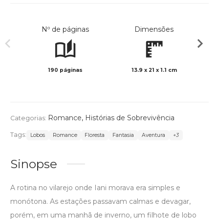
Nº de páginas
Dimensões
190 páginas
13.9 x 21 x 1.1 cm
Preto 
Romance
,
Histórias de Sobrevivência
Categorias:
Tags:
Lobos
Romance
Floresta
Fantasia
Aventura
+3
Sinopse
A rotina no vilarejo onde Iani morava era simples e
monótona. As estações passavam calmas e devagar,
porém, em uma manhã de inverno, um filhote de lobo