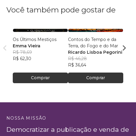
Você também pode gostar de
Os Últimos Mestiços
Contos do Tempo e da
Liga d
Emma Vieira
Terra, do Fogo e do Mar
Parqu
R$ 78,69
Ricardo Lisboa Pegorini
Rumo
Danie
R$ 62,30
R$ 46,28
R$ 16
R$ 36,64
R$ 13
Comprar
Comprar
NOSSA MISSÃO
Democratizar a publicação e venda de