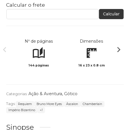
Calcular o frete
Calcular
Nº de páginas
Dimensões
144 páginas
16 x 23 x 0.8 cm
Preto 
Ação & Aventura
,
Gótico
Categorias:
Tags:
Requiem
Bruno More Eyes
Áscalon
Chamberlain
Império Bizantino
+1
Sinopse