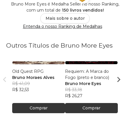
Bruno More Eyes é Medalha Seller no nosso Ranking,
com um total de
150 livros vendidos!
Mais sobre o autor
Entenda o nosso Ranking de Medalhas
Outros Títulos de Bruno More Eyes
Old Quest RPG
Requiem: A Marca do
Requi
Bruno Moraes Alves
Fogo (preto e branco)
Fogo (
R$ 41,09
Bruno More Eyes
Bruno
R$ 32,53
R$ 33,18
R$ 64
R$ 26,27
R$ 50
Comprar
Comprar