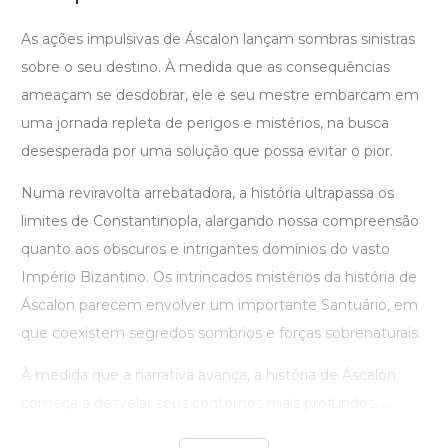
As ações impulsivas de Áscalon lançam sombras sinistras
sobre o seu destino. À medida que as consequências
ameaçam se desdobrar, ele e seu mestre embarcam em
uma jornada repleta de perigos e mistérios, na busca
desesperada por uma solução que possa evitar o pior.
Numa reviravolta arrebatadora, a história ultrapassa os
limites de Constantinopla, alargando nossa compreensão
quanto aos obscuros e intrigantes domínios do vasto
Império Bizantino. Os intrincados mistérios da história de
Áscalon parecem envolver um importante Santuário, em
que coexistem segredos sombrios e forças sobrenaturais.
À medida que a narrativa avança, a história de Áscalon
começa a desvelar seus contornos mais profundos. ...