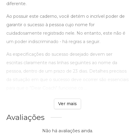
diferente.
Ao possuir este caderno, você detém o incrível poder de
garantir o sucesso à pessoa cujo nome for
cuidadosamente registrado nele. No entanto, este não é
um poder indiscriminado - há regras a seguir.
As especificações do sucesso desejado devem ser
escritas claramente nas linhas seguintes ao nome da
pessoa, dentro de um prazo de 23 dias. Detalhes precisos
da situação em que o sucesso deve ocorrer são essenciais
para que o "Dear Coach" funcione co ...
Ver mais
Avaliações
Não há avaliações ainda.