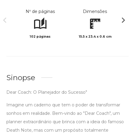
Nº de páginas
Dimensões
102 páginas
15.5 x 23.4 x 0.6 cm
Preto 
Sinopse
Dear Coach: O Planejador do Sucesso"
Imagine um caderno que tem o poder de transformar
sonhos em realidade. Bem-vindo ao "Dear Coach", um
planner extraordinário que brinca com a ideia do famoso
Death Note, mas com um propósito totalmente