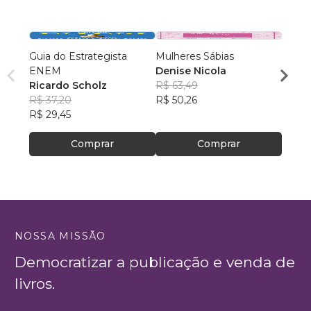
Guia do Estrategista
Mulheres Sábias
Exege
ENEM
Denise Nicola
Deivi
Ricardo Scholz
R$ 63,49
R$ 11
R$ 37,20
R$ 50,26
R$ 89
R$ 29,45
Comprar
Comprar
NOSSA MISSÃO
Democratizar a publicação e venda de
livros.