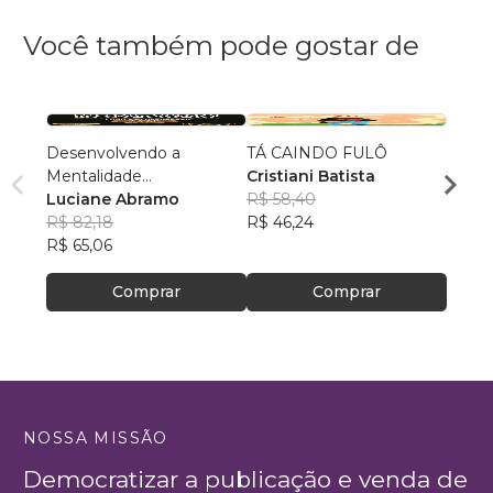
Você também pode gostar de
Desenvolvendo a
TÁ CAINDO FULÔ
Êxito
Mentalidade
Cristiani Batista
em A
Empreendedora
Luciane Abramo
R$ 58,40
Luci
R$ 82,18
R$ 46,24
R$ 82
R$ 65,06
R$ 65
Comprar
Comprar
NOSSA MISSÃO
Democratizar a publicação e venda de