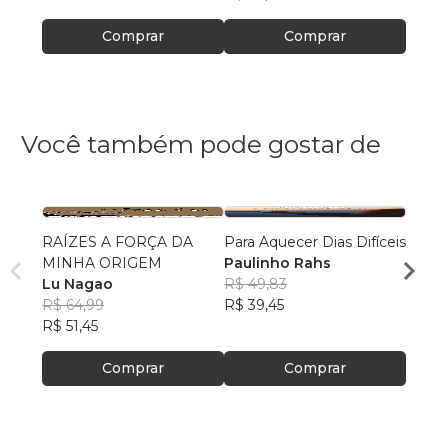
Comprar
Comprar
Você também pode gostar de
RAÍZES A FORÇA DA
Para Aquecer Dias Difíceis
Redes
MINHA ORIGEM
Paulinho Rahs
em L
Lu Nagao
R$ 49,83
Rafae
R$ 64,99
R$ 39,45
R$ 56
R$ 51,45
R$ 45
Comprar
Comprar