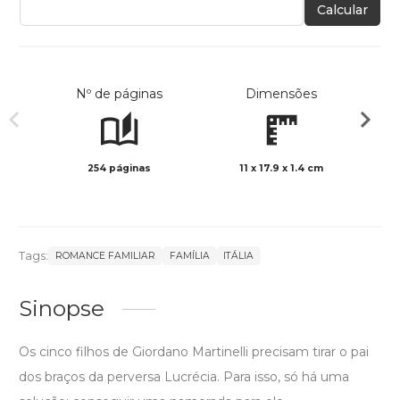
Calcular
Nº de páginas
Dimensões
254 páginas
11 x 17.9 x 1.4 cm
Preto 
Tags:
ROMANCE FAMILIAR
FAMÍLIA
ITÁLIA
Sinopse
Os cinco filhos de Giordano Martinelli precisam tirar o pai
dos braços da perversa Lucrécia. Para isso, só há uma