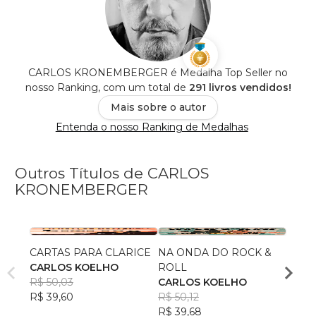
CARLOS KRONEMBERGER é Medalha Top Seller no
nosso Ranking, com um total de
291 livros vendidos!
Mais sobre o autor
Entenda o nosso Ranking de Medalhas
Outros Títulos de CARLOS
KRONEMBERGER
CARTAS PARA CLARICE
NA ONDA DO ROCK &
QUER
CARLOS KOELHO
ROLL
CARL
R$ 50,03
CARLOS KOELHO
R$ 43
R$ 39,60
R$ 50,12
R$ 34
R$ 39,68