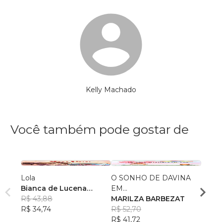
Kelly Machado
Você também pode gostar de
Lola
O SONHO DE DAVINA
Escrit
Bianca de Lucena
EM...
Aluno
Coutinho de Oliveira
R$ 43,88
MARILZA BARBEZAT
Cleon
R$ 49
R$ 34,74
R$ 52,70
R$ 39
R$ 41,72