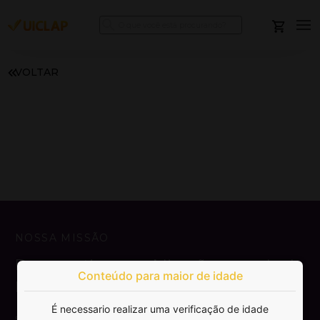
VOLTAR
NOSSA MISSÃO
Democratizar a publicação e venda de
Conteúdo para maior de idade
livros.
É necessario realizar uma verificação de idade
SAIBA MAIS