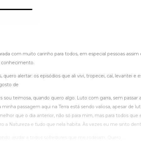
parada com muito carinho para todos, em especial pessoas assim
 conhecimento.
quero alertar: os episódios que ali vivi, tropecei, caí, levantei e
 gosto de
s sou teimosa, quando quero algo. Luto com garra, sem passar 
minha passagem aqui na Terra está sendo valiosa, apesar de luta
melhor que o dia anterior, não só para mim, mas para todos que 
oro a Natureza e tudo que nela habita. Às vezes eu me sinto den
ndo ajudar a todos sofredores que me rodeiam. Quero ...