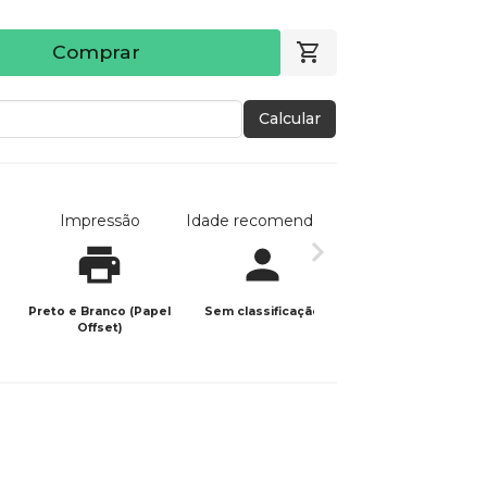
Comprar
Calcular
Impressão
Idade recomendada
Data de publicaç
Preto e Branco (Papel
Sem classificação
11/12/2023
Offset)