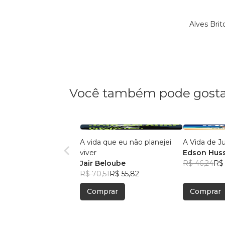
Alves Bri
Você também pode gosta
A vida que eu não planejei
A Vida de J
viver
Edson Hus
Jair Beloube
R$ 46,24
R$ 
R$ 70,51
R$ 55,82
Comprar
Comprar