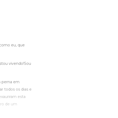
 como eu, que
 estou vivendo!Sou
a perna em
r todos os dias e
exauriram esta
tro de um