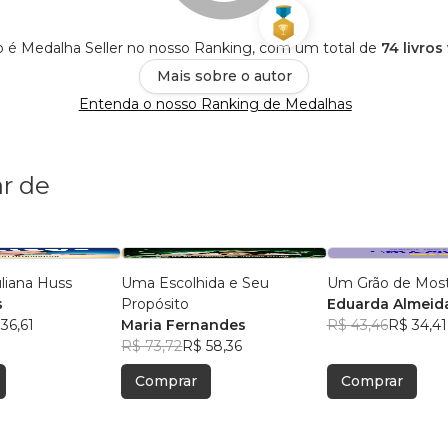
to é Medalha Seller no nosso Ranking, com um total de
74 livros
Mais sobre o autor
Entenda o nosso Ranking de Medalhas
r de
uliana Huss
Uma Escolhida e Seu
Um Grão de Mos
s
Propósito
Eduarda Almeid
36,61
Maria Fernandes
R$ 43,46
R$ 34,41
R$ 73,72
R$ 58,36
Comprar
Comprar