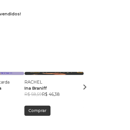
 vendidos!
tarda
RACHEL
DE IMPROVÁVEL A
a
Ina Braniff
MULTIEMPRESÁRIO
R$ 58,59
R$ 46,38
Thalisson duarte
R$ 86,00
R$ 68,08
Comprar
Comprar