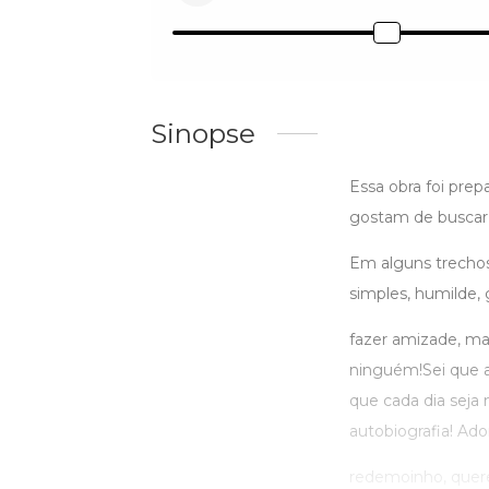
Sinopse
Essa obra foi pre
gostam de buscar
Em alguns trechos, 
simples, humilde,
fazer amizade, ma
ninguém!Sei que a 
que cada dia seja 
autobiografia! Ad
redemoinho, quere