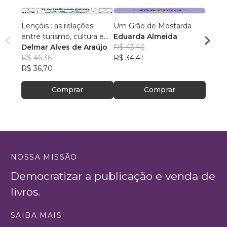
Lençóis : as relações
Um Grão de Mostarda
Inteli
entre turismo, cultura e
Eduarda Almeida
Aulas 
ambiente
Delmar Alves de Araújo
R$ 43,46
PhD(c
R$ 46,36
R$ 34,41
R$ 63
R$ 36,70
R$ 50
Comprar
Comprar
NOSSA MISSÃO
Democratizar a publicação e venda de
livros.
SAIBA MAIS