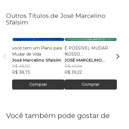
Outros Títulos de José Marcelino
Sfalsim
você tem um Plano para
É POSSÍVEL MUDAR
APRE
Mudar de Vida
NOSSO
AUTO
José Marcelino Sfalsim
COMPORTAMENTO?
JOSÉ MARCELINO
CONT
JOSÉ
R$ 48,92
SFALSIM
R$ 49,54
EMO
SFAL
R$ 51,
R$ 38,73
R$ 39,22
R$ 41
Comprar
Comprar
Você também pode gostar de