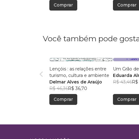
Comprar
Comprar
Você também pode gosta
Lençóis : as relações entre
Um Grão de
turismo, cultura e ambiente
Eduarda A
Delmar Alves de Araújo
R$ 43,46
R$ 
R$ 46,36
R$ 36,70
Comprar
Comprar