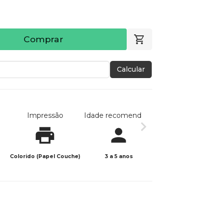
Comprar
Calcular
Impressão
Idade recomendada
Data de publicaç
Colorido (Papel Couche)
3 a 5 anos
11/12/2023