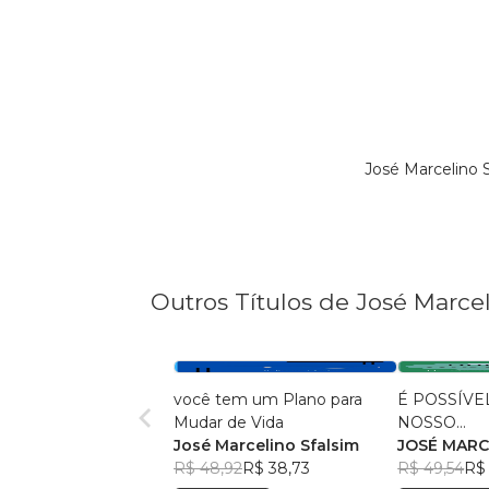
José Marcelino 
Outros Títulos de José Marcel
você tem um Plano para
É POSSÍV
Mudar de Vida
NOSSO
José Marcelino Sfalsim
COMPORT
JOSÉ MARC
R$ 48,92
R$ 38,73
R$ 49,54
R$ 