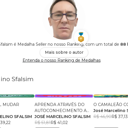
Sfalsim é Medalha Seller no nosso Ranking, com um total de
88 
Mais sobre o autor
Entenda o nosso Ranking de Medalhas
ino Sfalsim
EL MUDAR
APRENDA ATRAVÉS DO
O CAMALEÃO C
AUTOCONHECIMENTO A
José Marcelino 
AMENTO?
ELINO SFALSIM
CONTROLAR SUAS
JOSÉ MARCELINO SFALSIM
R$ 46,90
R$ 37,13
39,22
EMOÇÕES
R$ 51,81
R$ 41,02