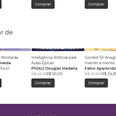
Comprar
Comprar
r de
 Mostarda
Inteligência Artificial para
Gondol! 50 Anag
lmeida
Aulas Épicas:
manter a mente +
34,41
PhD(c) Douglas Madeira
Fabio Aparecido
R$ 63,16
R$ 50,00
R$ 30,80
R$ 24,3
Comprar
Comprar