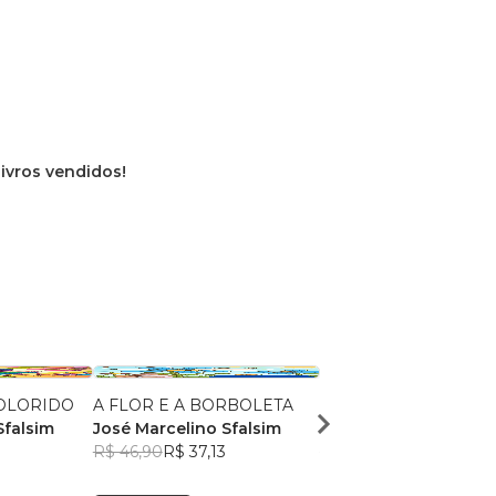
livros vendidos!
OLORIDO
A FLOR E A BORBOLETA
O CACHORRINHO FL
Sfalsim
José Marcelino Sfalsim
José Marcelino Sfals
R$ 46,90
R$ 37,13
R$ 49,77
R$ 39,41