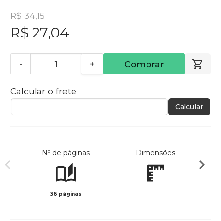
R$ 34,15
R$ 27,04
-
+
Comprar
Calcular o frete
Calcular
Nº de páginas
Dimensões
36 páginas
Preto 