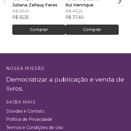
Juliana Zellauy Feres
Rui Henrique
R$ 47
R$ 69,91
R$ 47,25
R$ 37
R$ 55,35
R$ 37,40
Comprar
Comprar
NOSSA MISSÃO
Democratizar a publicação e venda de
livros.
SAIBA MAIS
Dúvidas e Contato
Política de Privacidade
Termos e Condições de Uso