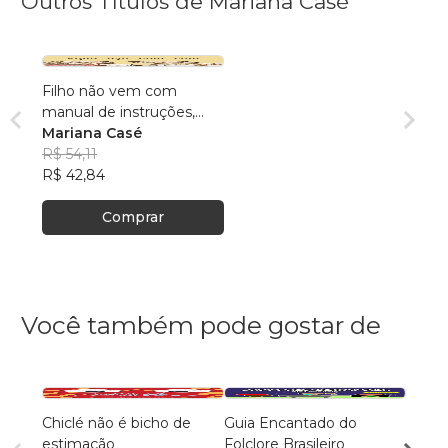
Outros Títulos de Mariana Casé
Filho não vem com
manual de instruções,
eles disseram.
Mariana Casé
R$ 54,11
R$ 42,84
Comprar
Você também pode gostar de
Chiclé não é bicho de
Guia Encantado do
Inhu
estimação
Folclore Brasileiro
Henri