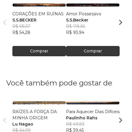
CORAÇÕES EM RUÍNAS
Amor Possessivo
O CO
S.S.BECKER
S.S.Becker
S.S.B
R$ 68,57
R$ 118,66
R$ 68
R$ 54,28
R$ 93,94
R$ 54
Comprar
Comprar
Você também pode gostar de
RAÍZES A FORÇA DA
Para Aquecer Dias Difíceis
Redes
MINHA ORIGEM
Paulinho Rahs
em L
Lu Nagao
R$ 49,83
Rafae
R$ 64,99
R$ 39,45
R$ 56