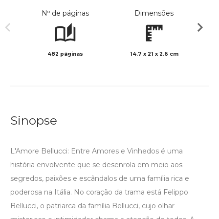
Nº de páginas
Dimensões
482 páginas
14.7 x 21 x 2.6 cm
Preto 
Sinopse
L'Amore Bellucci: Entre Amores e Vinhedos é uma
história envolvente que se desenrola em meio aos
segredos, paixões e escândalos de uma família rica e
poderosa na Itália. No coração da trama está Felippo
Bellucci, o patriarca da família Bellucci, cujo olhar