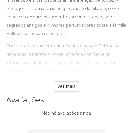
misterioso e intimidador chama a atenção de todos. A
protagonista, uma simples garçonete do vilarejo, se vê
envolvida em um casamento sombrio e tenso, onde
segredos antigos e rumores perturbadores sobre a família
Bellucci começam a vir à tona.
Enquanto o casamento de um dos filhos de Felippo se
desenrola, a narrativa revela uma teia complexa de
intrigas, rivalidades e desejos proibidos. À medida que a
protagonista e sua amiga se envolve ...
Ver mais
Avaliações
Não há avaliações ainda.