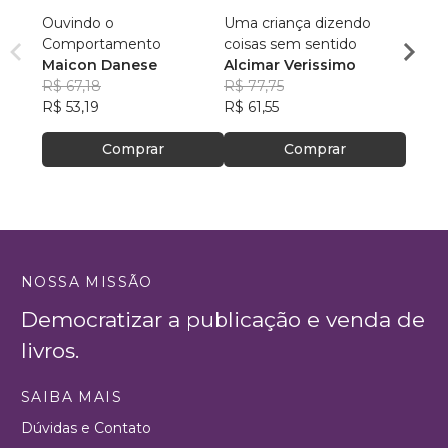
Ouvindo o
Uma criança dizendo
Oi, Ke
Comportamento
coisas sem sentido
Ricar
Maicon Danese
Alcimar Verissimo
R$ 93
R$ 67,18
R$ 77,75
R$ 74
R$ 53,19
R$ 61,55
Comprar
Comprar
NOSSA MISSÃO
Democratizar a publicação e venda de
livros.
SAIBA MAIS
Dúvidas e Contato