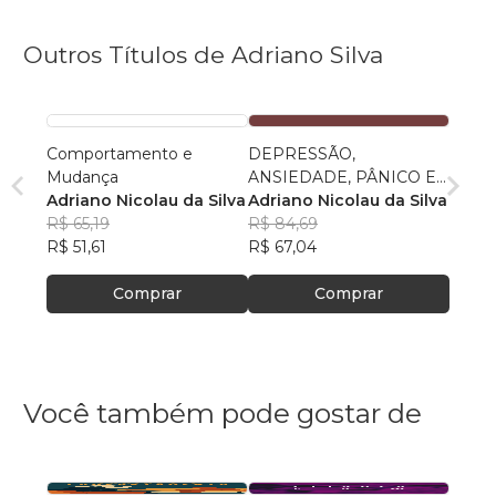
Outros Títulos de Adriano Silva
Comportamento e
DEPRESSÃO,
Mudança
ANSIEDADE, PÂNICO E
Adriano Nicolau da Silva
A TERAPIA COGNITIVO-
Adriano Nicolau da Silva
R$ 65,19
COMPORTAMENTAL
R$ 84,69
R$ 51,61
R$ 67,04
Comprar
Comprar
Você também pode gostar de