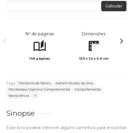
Calcular
Nº de páginas
Dimensões
146 páginas
15.5 x 24 x 0.9 cm
Preto 
Tags:
Transtorno de Pânico
Adriano Nicolau da Silva
Psicoterapia Cognitivo-Comportamental
Comportamental
Neurociência
+1
Sinopse
Este livro poderá oferecer alguns caminhos para encontrar