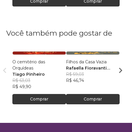
Comprar
Comprar
Você também pode gostar de
O cemitério das
Filhos da Casa Vazia
Acãnt
Orquídeas
Rafaella Fioravanti
André
Tiago Pinheiro
Venturato Silva
R$ 59,03
Fons
R$ 82
R$ 63,03
R$ 46,74
R$ 65,
R$ 49,90
Comprar
Comprar