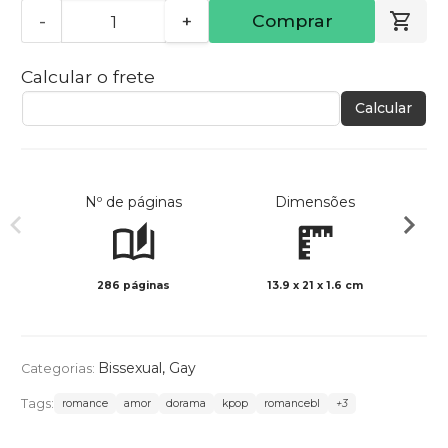
-
+
Comprar
Calcular o frete
Calcular
Nº de páginas
Dimensões
286 páginas
13.9 x 21 x 1.6 cm
Preto 
Bissexual
,
Gay
Categorias:
Tags:
romance
amor
dorama
kpop
romancebl
+3