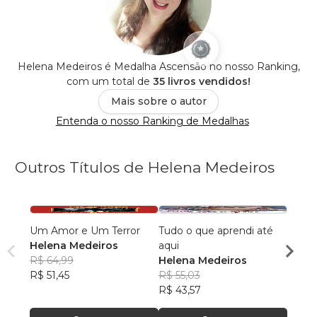
Helena Medeiros é Medalha Ascensão no nosso Ranking,
com um total de
35 livros vendidos!
Mais sobre o autor
Entenda o nosso Ranking de Medalhas
Outros Títulos de Helena Medeiros
Um Amor e Um Terror
Tudo o que aprendi até
Coraç
Helena Medeiros
aqui
Helen
R$ 64,99
Helena Medeiros
R$ 37
R$ 51,45
R$ 55,03
R$ 30
R$ 43,57