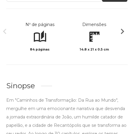
Nº de páginas
Dimensões
84 páginas
14.8 x 21 x 0.5 cm
Preto 
Sinopse
Em "Caminhos de Transformação: Da Rua ao Mundo",
mergulhe em uma emocionante narrativa que desvenda
a jornada extraordinária de João, um humilde catador de
papelão, e a cidade de Recantópolis que se transforma ao
seu redor. Ao longo de 30 capítulos, explore os temas