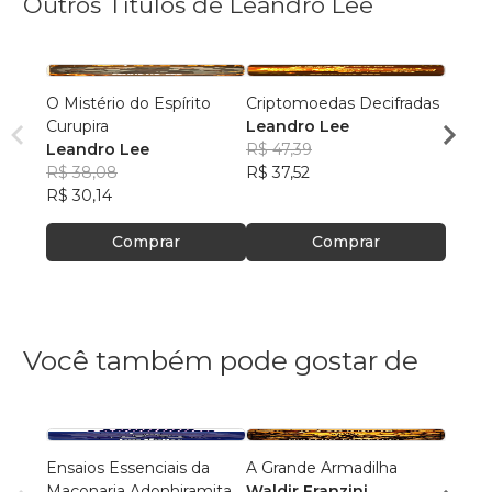
Outros Títulos de Leandro Lee
O Mistério do Espírito
Criptomoedas Decifradas
Guia 
Curupira
Leandro Lee
Renda
Leandro Lee
R$ 47,39
Variáv
Lean
R$ 38,08
R$ 37,52
R$ 44
R$ 30,14
R$ 35
Comprar
Comprar
Você também pode gostar de
Ensaios Essenciais da
A Grande Armadilha
Jacar
Maçonaria Adonhiramita
Waldir Franzini
Rui C