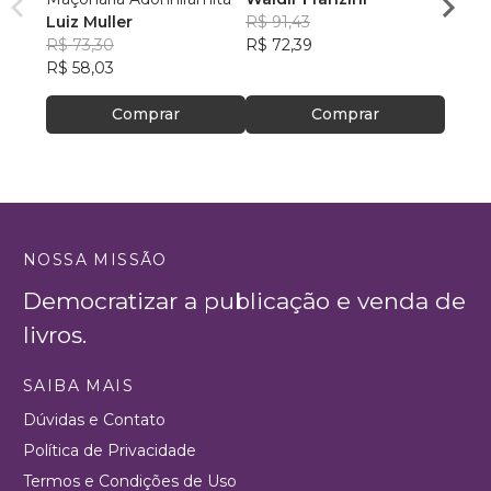
Luiz Muller
R$ 91,43
R$ 54
R$ 73,30
R$ 72,39
R$ 43
R$ 58,03
Comprar
Comprar
NOSSA MISSÃO
Democratizar a publicação e venda de
livros.
SAIBA MAIS
Dúvidas e Contato
Política de Privacidade
Termos e Condições de Uso