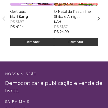
Gertrudis
O Natal da Peach The
SÍLA
Mari Sang
Shiba e Amigos
VOLU
R$ 51,97
LAH
Alfab
LUIS
R$ 41,14
R$ 31,57
com a
TABO
R$ 65
R$ 24,99
R$ 51
Comprar
Comprar
NOSSA MISSÃO
Democratizar a publicação e venda de
livros.
SAIBA MAIS