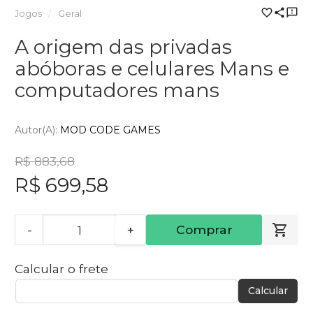
Jogos
Geral
A origem das privadas
abóboras e celulares Mans e
computadores mans
Autor(a):
MOD CODE GAMES
R$ 883,68
R$ 699,58
-
+
Comprar
Calcular o frete
Calcular