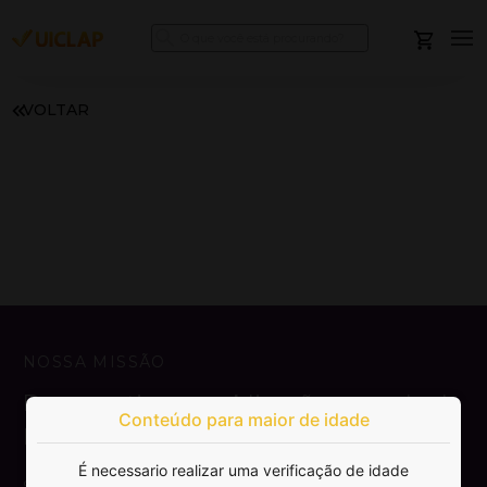
VOLTAR
NOSSA MISSÃO
Democratizar a publicação e venda de
Conteúdo para maior de idade
livros.
É necessario realizar uma verificação de idade
SAIBA MAIS