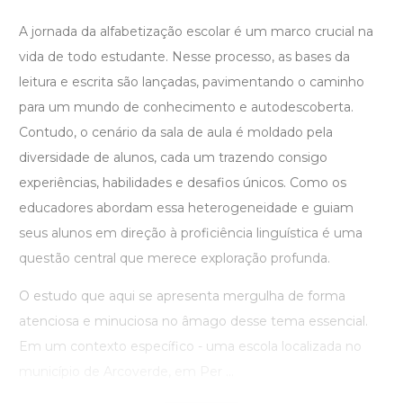
A jornada da alfabetização escolar é um marco crucial na
vida de todo estudante. Nesse processo, as bases da
leitura e escrita são lançadas, pavimentando o caminho
para um mundo de conhecimento e autodescoberta.
Contudo, o cenário da sala de aula é moldado pela
diversidade de alunos, cada um trazendo consigo
experiências, habilidades e desafios únicos. Como os
educadores abordam essa heterogeneidade e guiam
seus alunos em direção à proficiência linguística é uma
questão central que merece exploração profunda.
O estudo que aqui se apresenta mergulha de forma
atenciosa e minuciosa no âmago desse tema essencial.
Em um contexto específico - uma escola localizada no
município de Arcoverde, em Per ...