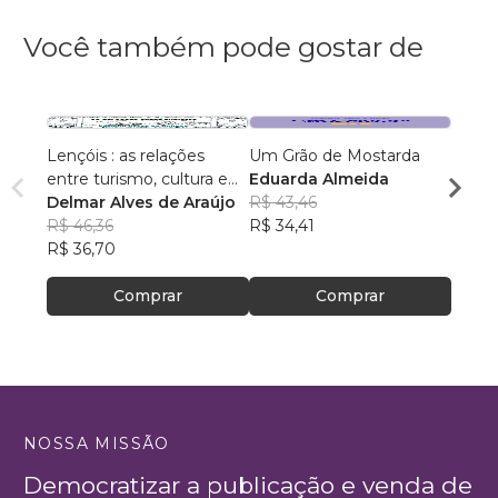
Você também pode gostar de
Lençóis : as relações
Um Grão de Mostarda
Inteli
entre turismo, cultura e
Eduarda Almeida
Aulas 
ambiente
Delmar Alves de Araújo
R$ 43,46
PhD(c
R$ 46,36
R$ 34,41
R$ 63
R$ 36,70
R$ 50
Comprar
Comprar
NOSSA MISSÃO
Democratizar a publicação e venda de