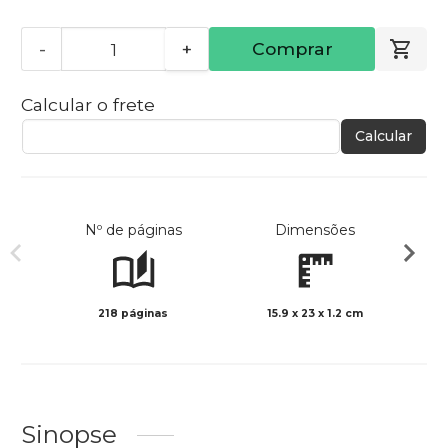
-
+
Comprar
Calcular o frete
Calcular
Nº de páginas
Dimensões
218 páginas
15.9 x 23 x 1.2 cm
Preto 
Sinopse