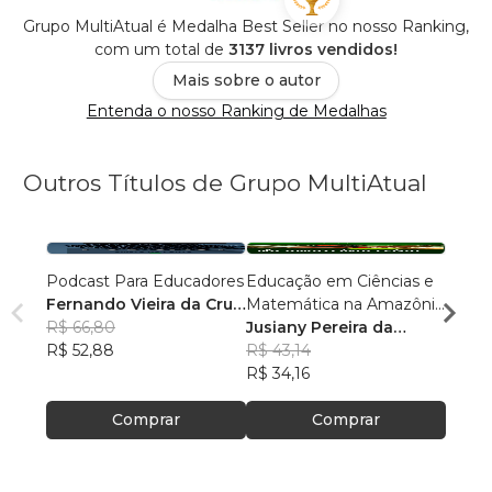
Grupo MultiAtual é Medalha Best Seller no nosso Ranking,
com um total de
3137 livros vendidos!
Mais sobre o autor
Entenda o nosso Ranking de Medalhas
Outros Títulos de Grupo MultiAtual
Podcast Para Educadores
Educação em Ciências e
Linguí
Fernando Vieira da Cruz
Matemática na Amazônia
Cultu
(Fernandinho Cruz)
R$ 66,80
Legal: Pesquisas e
Jusiany Pereira da
Histór
Érica
R$ 52,88
Práticas Pedagógicas
Cunha dos Santos
R$ 43,14
Carva
R$ 42
R$ 34,16
R$ 33
Comprar
Comprar