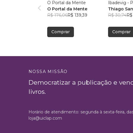
O Portal da Mente
Ibadevig - 
O Portal da Mente
Thiago San
R$ 176,06
R$ 139,39
R$ 30,74
R$
Comprar
Comprar
NOSSA MISSÃO
Democratizar a publicação e ven
livros.
Horário de atendimento: segunda à sexta-feira, da
loja@uiclap.com