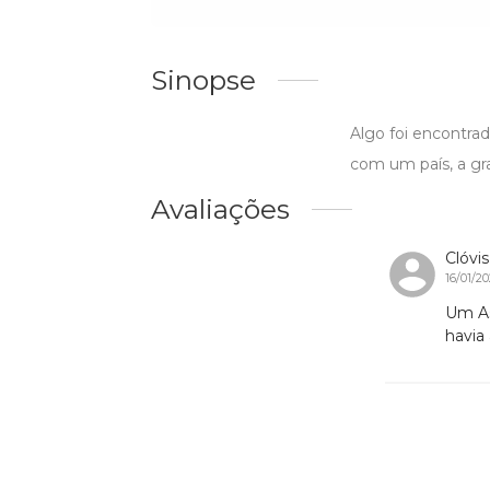
Sinopse
Algo foi encontrad
com um país, a gr
Avaliações
Clóvis
16/01/2
Um As
havia