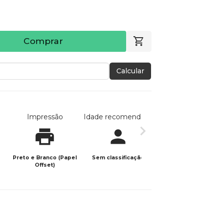
Comprar
Calcular
Impressão
Idade recomendada
Data de publicaç
Preto e Branco (Papel
Sem classificação
10/12/2023
Offset)