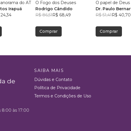
Panorama do AT
O Fogo dos Deuses
O papel de Deus
tos Irapuá
Rodrigo Cândido
Dr. Paulo Bernar
 24,34
R$ 86,51
R$ 68,49
R$ 51,41
R$ 40,70
Comprar
Comprar
SAIBA MAIS
Dúvidas e Contato
da de
Política de Privacidade
Termos e Condições de Uso
s 8:00 às 17:00