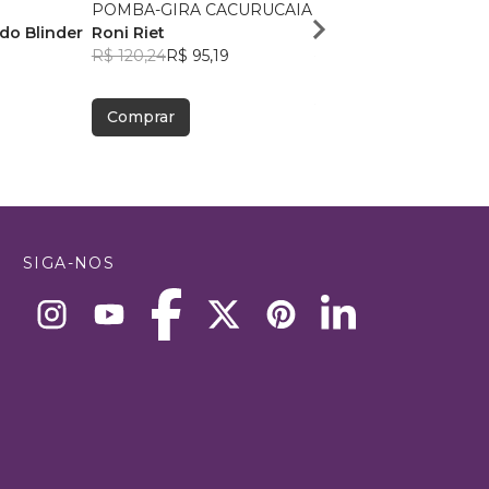
POMBA-GIRA CACURUCAIA
Picatrix
do Blinder
Roni Riet
Picatrix
R$ 120,24
R$ 95,19
R$ 189,88
R$ 150,32
Comprar
Comprar
SIGA-NOS