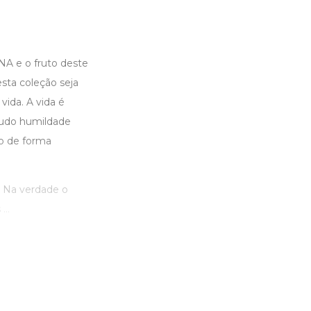
A e o fruto deste
esta coleção seja
ida. A vida é
tudo humildade
o de forma
. Na verdade o
..