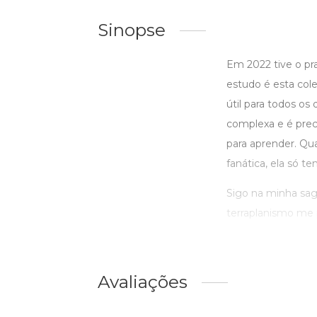
Sinopse
Em 2022 tive o p
estudo é esta cole
útil para todos os
complexa e é prec
para aprender. Q
fanática, ela só t
Sigo na minha sag
terraplanismo me p
Avaliações