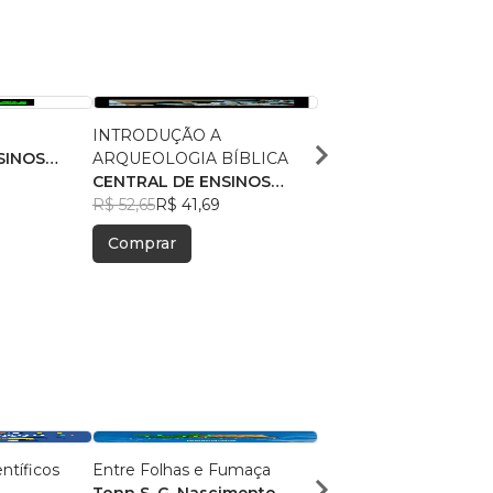
INTRODUÇÃO A
PARAPSICOLOGIA BÍ
SINOS
ARQUEOLOGIA BÍBLICA
CENTRAL DE ENSINO
CENTRAL DE ENSINOS
BÍBLICOS
R$ 55,55
R$ 43,98
BÍBLICOS
R$ 52,65
R$ 41,69
Comprar
Comprar
ntíficos
Entre Folhas e Fumaça
De Homem para Mulh