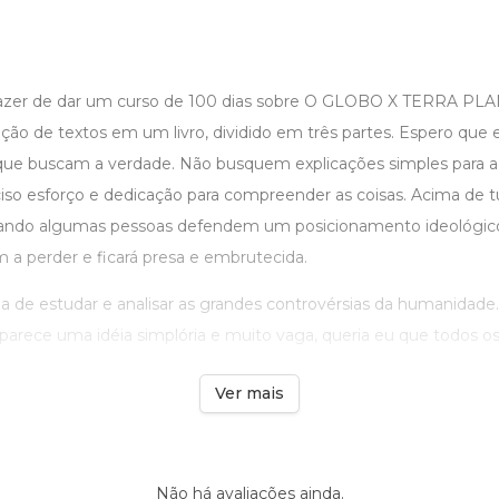
razer de dar um curso de 100 dias sobre O GLOBO X TERRA PLAN
ção de textos em um livro, dividido em três partes. Espero que 
 que buscam a verdade. Não busquem explicações simples para a v
iso esforço e dedicação para compreender as coisas. Acima de 
uando algumas pessoas defendem um posicionamento ideológic
em a perder e ficará presa e embrutecida.
a de estudar e analisar as grandes controvérsias da humanidade
arece uma idéia simplória e muito vaga, queria eu que todos os .
Ver mais
Não há avaliações ainda.