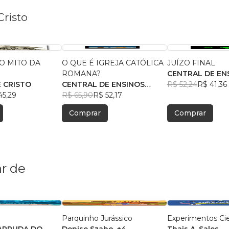
Cristo
 O MITO DA
O QUE É IGREJA CATÓLICA
JUÍZO FINAL
O
ROMANA?
CENTRAL DE EN
E CRISTO
CENTRAL DE ENSINOS
BÍBLICOS
R$ 52,24
R$ 41,36
45,29
BÍBLICOS
R$ 65,90
R$ 52,17
Comprar
Comprar
r de
Parquinho Jurássico
Experimentos Cie