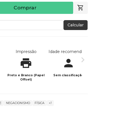
Comprar
Calcular
Impressão
Idade recomendada
Data de publicaç
Preto e Branco (Papel
Sem classificação
09/12/2023
Offset)
E
NEGACIONISMO
FÍSICA
+1