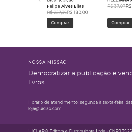
Brasil (edição
HELZIANA 
comum/brochura)
Felipe Alves Elias
NASCIMEN
R$ 37,07
R$
R$ 227,36
R$ 180,00
Comprar
Comprar
NOSSA MISSÃO
Democratizar a publicação e ven
livros.
Horário de atendimento: segunda à sexta-feira, da
loja@uiclap.com
UICLAP® Editora e Distribuidora Ltda - CNPJ 35.2