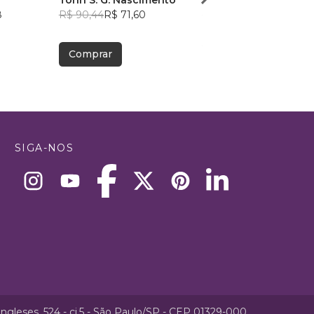
Tonn S. G. Nascimento
Sidney Regi Junior
8
R$ 90,44
R$ 71,60
R$ 69,00
R$ 54,62
Comprar
Comprar
SIGA-NOS
ngleses, 524 - cj.5 - São Paulo/SP - CEP 01329-000