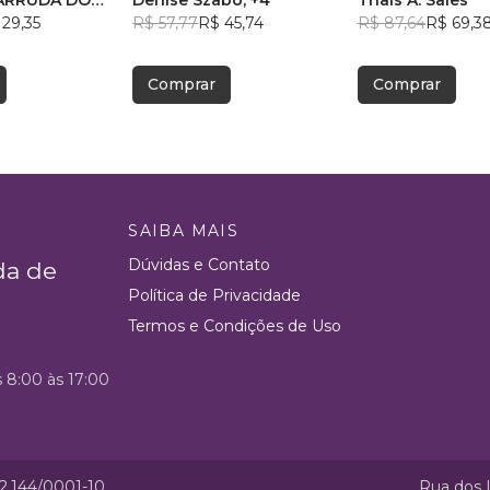
ARRUDA DO
Denise Szabo
, +4
Thais A. Sales
TO
 29,35
R$ 57,77
R$ 45,74
R$ 87,64
R$ 69,3
Comprar
Comprar
SAIBA MAIS
Dúvidas e Contato
da de
Política de Privacidade
Termos e Condições de Uso
s 8:00 às 17:00
52.144/0001-10
Rua dos I