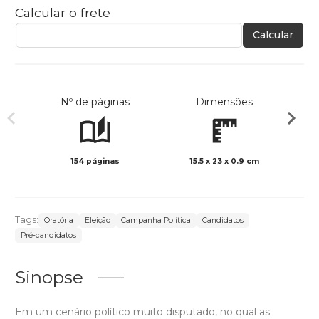
Calcular o frete
Calcular
Nº de páginas
Dimensões
154 páginas
15.5 x 23 x 0.9 cm
Preto 
Tags:
Oratória
Eleição
Campanha Política
Candidatos
Pré-candidatos
Sinopse
Em um cenário político muito disputado, no qual as