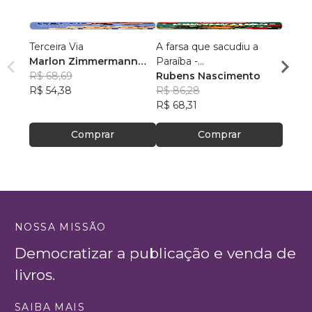
Terceira Via
A farsa que sacudiu a
AS C
Marlon Zimmermann
Paraíba -
DA O
Bewiahn
R$ 68,69
CANDIDATURAS
Rubens Nascimento
Gabri
R$ 54,38
LARANJAS
R$ 86,28
R$ 96
R$ 68,31
R$ 76
Comprar
Comprar
NOSSA MISSÃO
Democratizar a publicação e venda de
livros.
SAIBA MAIS