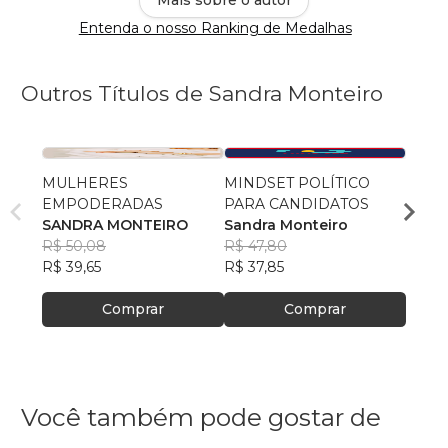
Entenda o nosso Ranking de Medalhas
Outros Títulos de Sandra Monteiro
MULHERES
MINDSET POLÍTICO
ORAT
EMPODERADAS
PARA CANDIDATOS
DESC
SANDRA MONTEIRO
Sandra Monteiro
Sandr
R$ 50,08
R$ 47,80
R$ 49
R$ 39,65
R$ 37,85
R$ 39
Comprar
Comprar
Você também pode gostar de