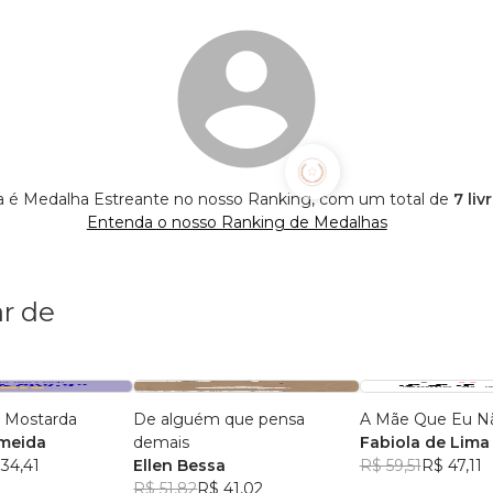
a é Medalha Estreante no nosso Ranking, com um total de
7 liv
Entenda o nosso Ranking de Medalhas
r de
 Mostarda
De alguém que pensa
A Mãe Que Eu Nã
lmeida
demais
Fabiola de Lima
34,41
Ellen Bessa
R$ 59,51
R$ 47,11
R$ 51,82
R$ 41,02