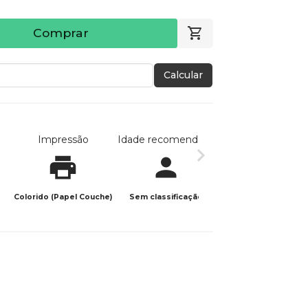
Comprar
Calcular
Impressão
Idade recomendada
Data de publicaç
Colorido (Papel Couche)
Sem classificação
07/12/2023