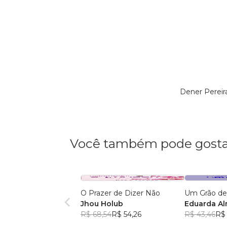
Dener Pereir
Você também pode gosta
O Prazer de Dizer Não
Um Grão de
Jhou Holub
Eduarda A
R$ 68,54
R$ 54,26
R$ 43,46
R$ 