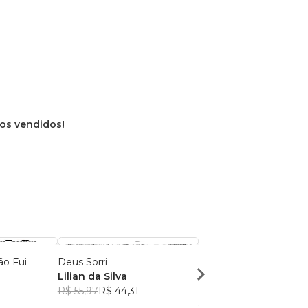
ros vendidos!
o Fui
Deus Sorri
Rasuras de Uma Ment
Lilian da Silva
Juvenil
R$ 55,97
R$ 44,31
Davi Bressiani
R$ 46,97
R$ 37,19