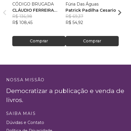
CÓDIGO BRUGADA
Fúria Das Águas
Arqui
CLÁUDIO FERREIRA
Patrick Padilha Cesario
Desc
CAMPOS VIEIRA
R$ 136,98
R$ 69,37
Rodri
R$ 108,45
R$ 54,92
R$ 64
R$ 51
Comprar
Comprar
NOSSA MISSÃO
Democratizar a publicação e venda de
livros.
SAIBA MAIS
Dúvidas e Contato
Política de Privacidade