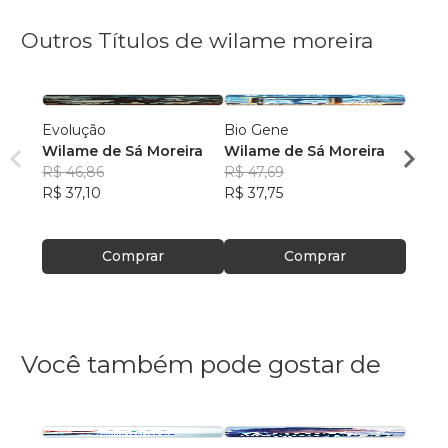
Outros Títulos de wilame moreira
Evolução
Bio Gene
Formi
Wilame de Sá Moreira
Wilame de Sá Moreira
Wilam
R$ 46,86
R$ 47,69
R$ 48
R$ 37,10
R$ 37,75
R$ 38
Comprar
Comprar
Você também pode gostar de