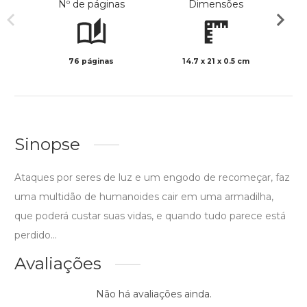
Nº de páginas
Dimensões
76 páginas
14.7 x 21 x 0.5 cm
Preto 
Sinopse
Ataques por seres de luz e um engodo de recomeçar, faz
uma multidão de humanoides cair em uma armadilha,
que poderá custar suas vidas, e quando tudo parece está
perdido...
Avaliações
Não há avaliações ainda.