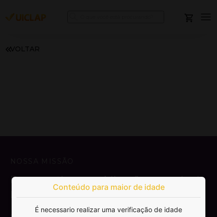
VOLTAR
NOSSA MISSÃO
Democratizar a publicação e venda de
Conteúdo para maior de idade
livros.
É necessario realizar uma verificação de idade
SAIBA MAIS