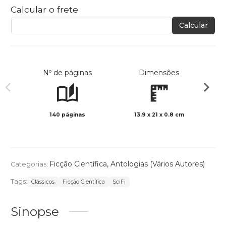
Calcular o frete
Calcular
Nº de páginas
Dimensões
140 páginas
13.9 x 21 x 0.8 cm
Preto 
Ficção Científica
,
Antologias (Vários Autores)
Categorias:
Tags:
Clássicos
Ficção Científica
SciFi
Sinopse