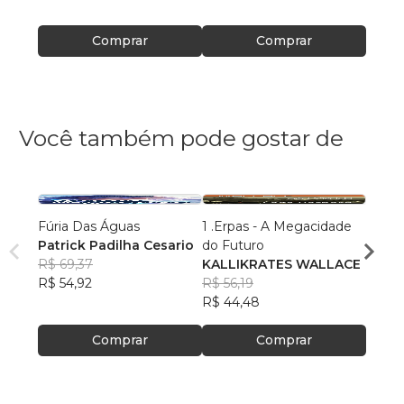
Comprar
Comprar
Você também pode gostar de
Fúria Das Águas
1 .Erpas - A Megacidade
Antol
Patrick Padilha Cesario
do Futuro
Possív
R$ 69,37
KALLIKRATES WALLACE
Fáth
R$ 54,92
R$ 56,19
R$ 51,
R$ 44,48
R$ 40
Comprar
Comprar