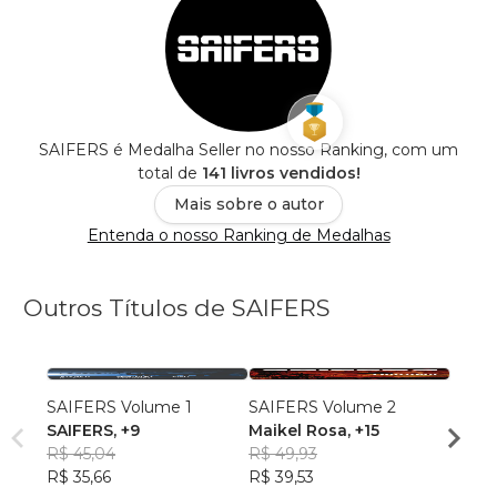
SAIFERS é Medalha Seller no nosso Ranking, com um
total de
141 livros vendidos!
Mais sobre o autor
Entenda o nosso Ranking de Medalhas
Outros Títulos de SAIFERS
SAIFERS Volume 1
SAIFERS Volume 2
DEPO
SAIFERS
, +9
Maikel Rosa
, +15
Maike
R$ 45,04
R$ 49,93
R$ 40
R$ 35,66
R$ 39,53
R$ 32