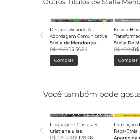
Outros Títulos de Stella Men
Descomplicando A
Ensino Hibr
Abordagem Comunicativa
Transforma
Stella de Mendonça
Stella De 
R$ 46,53
R$ 36,84
R$ 47,86
R$
Comprar
Comprar
Você também pode gosta
Linguagem Clássica 4
Formação d
Cristiane Elias
Raça/Etnia:
R$ 225,44
R$ 178,48
Sugestões d
Aparecida d