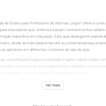
gia de Ensino para Professores de Idiomas Leigos" oferece um
ca para educadores que, embora possuam conhecimentos sólidos 
mação específica em educação. Este guia abrangente explora d
nsino, desde as mais tradicionais até as contemporâneas, propo
icas aplicáveis em diferentes contextos de sala de aula.
as, os professores leigos encontrarão insights valiosos sobre co
 envolver os alunos de forma significativa e adaptar o ensino par
des do grupo. O livro destaca a importância da inova ...
Ver mais