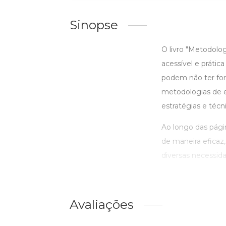
Sinopse
O livro "Metodolo
acessível e práti
podem não ter for
metodologias de e
estratégias e técn
Ao longo das págin
de maneira eficaz,
diversas necessida
Avaliações