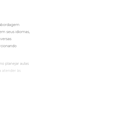
a abordagem
em seus idiomas,
iversas
rcionando
mo planejar aulas
a atender às