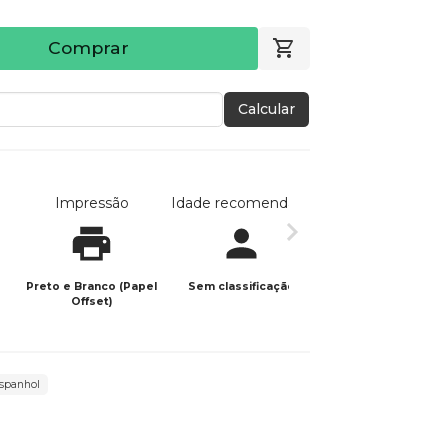
Comprar
Calcular
Impressão
Idade recomendada
Data de publicaç
Preto e Branco (Papel
Sem classificação
05/12/2023
Offset)
espanhol