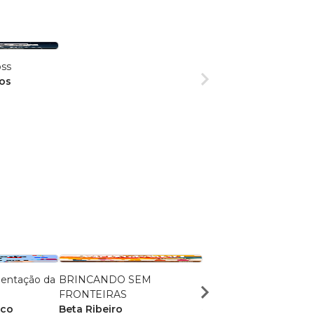
oss
ros
mentação da
BRINCANDO SEM
LINGVA LATINA
FRONTEIRAS
Jeanne Marie Neuma
ico
Beta Ribeiro
R$ 110,02
R$ 87,10