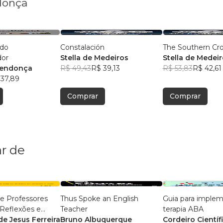
donça
ido
Constalación
The Southern Cr
dor
Stella de Medeiros
Stella de Medei
Mendonça
R$ 49,43
R$ 39,13
R$ 53,83
R$ 42,61
 37,89
Comprar
Comprar
r de
e Professores
Thus Spoke an English
Guia para imple
 Reflexões e
Teacher
terapia ABA
e Materiais de
e Jesus Ferreira
Bruno Albuquerque
Cordeiro Científ