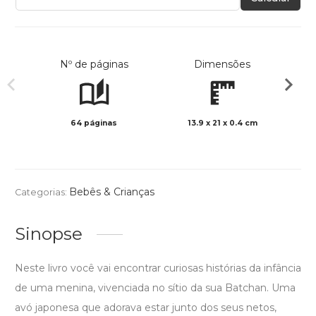
Nº de páginas
Dimensões
64 páginas
13.9 x 21 x 0.4 cm
Preto 
Bebês & Crianças
Categorias:
Sinopse
Neste livro você vai encontrar curiosas histórias da infância
de uma menina, vivenciada no sítio da sua Batchan. Uma
avó japonesa que adorava estar junto dos seus netos,