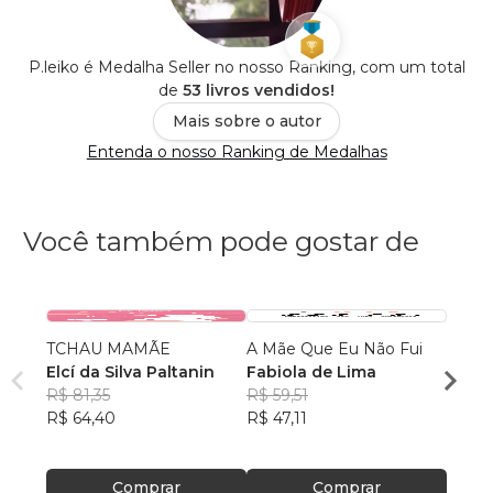
P.leiko é Medalha Seller no nosso Ranking, com um total
de
53 livros vendidos!
Mais sobre o autor
Entenda o nosso Ranking de Medalhas
Você também pode gostar de
TCHAU MAMÃE
A Mãe Que Eu Não Fui
A RÁ
Elcí da Silva Paltanin
Fabiola de Lima
ANJI
R$ 81,35
R$ 59,51
EMÍL
R$ 64,40
R$ 47,11
OLIV
R$ 72
R$ 57
Comprar
Comprar