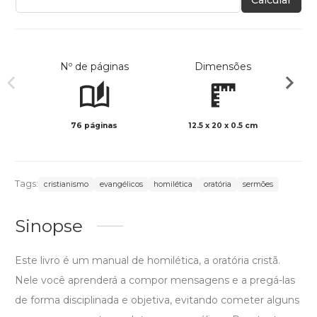
Nº de páginas
Dimensões
76 páginas
12.5 x 20 x 0.5 cm
Preto 
Tags:
cristianismo
evangélicos
homilética
oratória
sermões
Sinopse
Este livro é um manual de homilética, a oratória cristã.
Nele você aprenderá a compor mensagens e a pregá-las
de forma disciplinada e objetiva, evitando cometer alguns