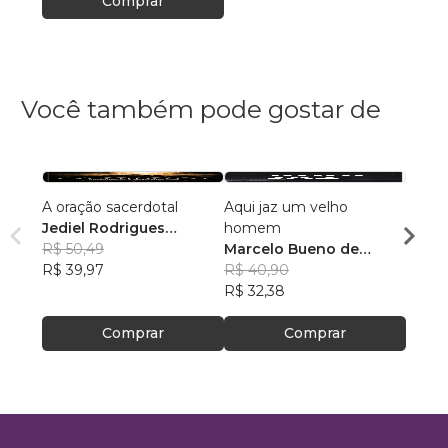
Comprar
Você também pode gostar de
A oração sacerdotal
Aqui jaz um velho
PRIS
Jediel Rodrigues
homem
Fabia
Martins
R$ 50,49
Marcelo Bueno de
Souz
R$ 75
R$ 39,97
Oliveira
R$ 40,90
R$ 59
R$ 32,38
Comprar
Comprar