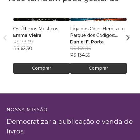
Os Últimos Mestiços
Liga dos Ciber-Heróis e o
Agulh
Emma Vieira
Parque dos Códigos:
Escri
R$ 78,69
Rumo ao Desconhecido
Daniel F. Porta
R$ 79
R$ 62,30
R$ 169,96
R$ 63
R$ 134,55
Comprar
Comprar
NOSSA MISSÃO
Democratizar a publicação e venda de
livros.