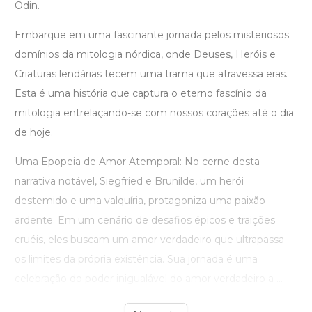
Odin.
Embarque em uma fascinante jornada pelos misteriosos
domínios da mitologia nórdica, onde Deuses, Heróis e
Criaturas lendárias tecem uma trama que atravessa eras.
Esta é uma história que captura o eterno fascínio da
mitologia entrelaçando-se com nossos corações até o dia
de hoje.
Uma Epopeia de Amor Atemporal: No cerne desta
narrativa notável, Siegfried e Brunilde, um herói
destemido e uma valquíria, protagoniza uma paixão
ardente. Em um cenário de desafios épicos e traições
cruéis, eles buscam um amor verdadeiro que ultrapassa
os limites da própria existência. Sua jornada é uma
celebração do poder inigualável do amor verdadeiro a ...