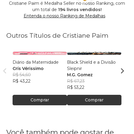
Cristiane Paim é Medalha Seller no nosso Ranking, com
um total de
194 livros vendidos!
Entenda o nosso Ranking de Medalhas
Outros Títulos de Cristiane Paim
Diário da Maternidade
Black Shield e a Divisão
Alma 
Crís Vérissimo
Sleipnir
Sirle
R$ 54,60
M.G. Gomez
R$ 43
R$ 43,22
R$ 67,23
R$ 34
R$ 53,22
Comprar
Comprar
Você também pode gostar de