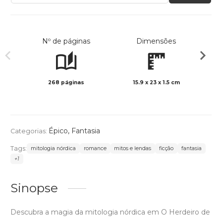
Nº de páginas
Dimensões
268 páginas
15.9 x 23 x 1.5 cm
Preto 
Épico
,
Fantasia
Categorias:
Tags:
mitologia nórdica
romance
mitos e lendas
ficção
fantasia
+1
Sinopse
Descubra a magia da mitologia nórdica em O Herdeiro de