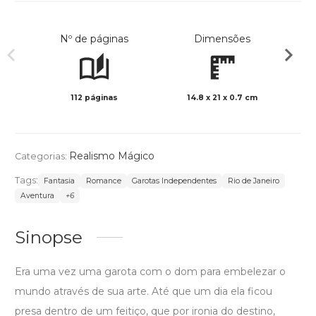
Nº de páginas
Dimensões
112 páginas
14.8 x 21 x 0.7 cm
Preto 
Realismo Mágico
Categorias:
Tags:
Fantasia
Romance
Garotas Independentes
Rio de Janeiro
Aventura
+6
Sinopse
Era uma vez uma garota com o dom para embelezar o
mundo através de sua arte. Até que um dia ela ficou
presa dentro de um feitiço, que por ironia do destino,