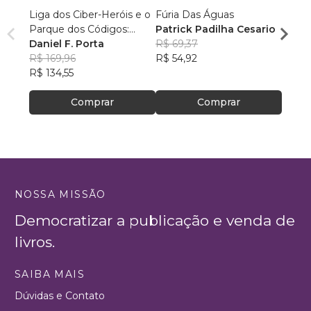
Liga dos Ciber-Heróis e o
Fúria Das Águas
meu 
Parque dos Códigos:
Patrick Padilha Cesario
Camil
Rumo ao Desconhecido
Daniel F. Porta
R$ 69,37
R$ 57
R$ 169,96
R$ 54,92
R$ 45
R$ 134,55
Comprar
Comprar
NOSSA MISSÃO
Democratizar a publicação e venda de
livros.
SAIBA MAIS
Dúvidas e Contato