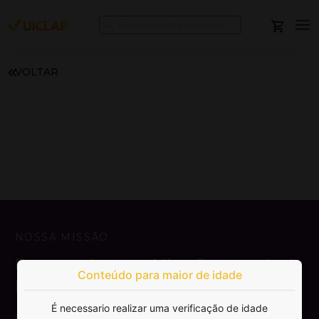
VOLTAR
NOSSA MISSÃO
Democratizar a publicação e venda de
Conteúdo para maior de idade
livros.
É necessario realizar uma verificação de idade
SAIBA MAIS