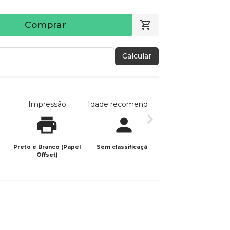
Comprar
Calcular
Impressão
Idade recomendada
Data de publicaç
Preto e Branco (Papel
Sem classificação
25/01/2021
Offset)