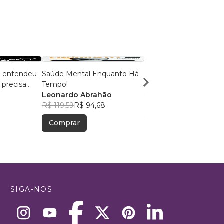
á entendeu
Saúde Mental Enquanto Há
Versos do Cotidiano
 precisa
Tempo!
Carmozina Inácia da 
Leonardo Abrahão
Rodrigues
R$ 56,16
R$ 44,46
R$ 119,59
R$ 94,68
Comprar
Comprar
SIGA-NOS