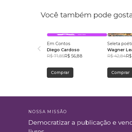
Você também pode gosta
Em Contos
Seleta poét
Diego Cardoso
Wagner Lea
R$ 71,85
R$ 56,88
R$ 42,84
R$
Comprar
Comprar
NOSSA MISSÃO
Democratizar a publicação e ven
livros.