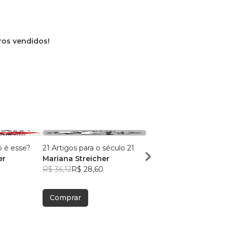
vros vendidos!
 é esse?
21 Artigos para o século 21
Flores na Estrada
er
Mariana Streicher
Mariana Streicher
R$ 36,12
R$ 28,60
R$ 36,99
R$ 29,29
Comprar
Comprar