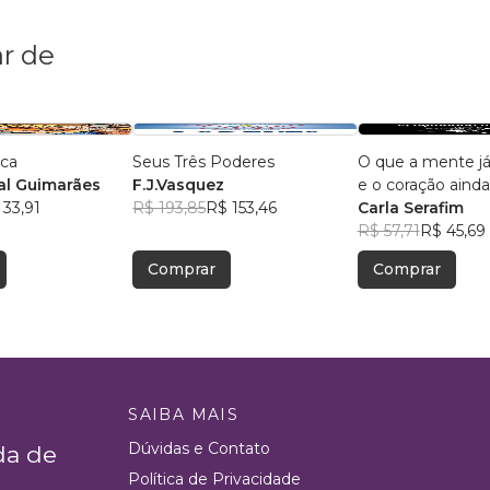
r de
ica
Seus Três Poderes
O que a mente j
l Guimarães
F.J.Vasquez
e o coração ainda
 33,91
R$ 193,85
R$ 153,46
aceitar
Carla Serafim
R$ 57,71
R$ 45,69
Comprar
Comprar
SAIBA MAIS
Dúvidas e Contato
da de
Política de Privacidade