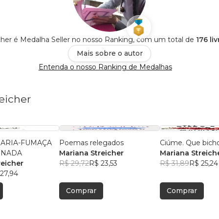
cher é Medalha Seller no nosso Ranking, com um total de
176 li
Mais sobre o autor
Entenda o nosso Ranking de Medalhas
eicher
MARIA-FUMAÇA
Poemas relegados
Ciúme. Que bicho
RNADA
Mariana Streicher
Mariana Streich
reicher
R$ 29,72
R$ 23,53
R$ 31,89
R$ 25,24
27,94
Comprar
Comprar