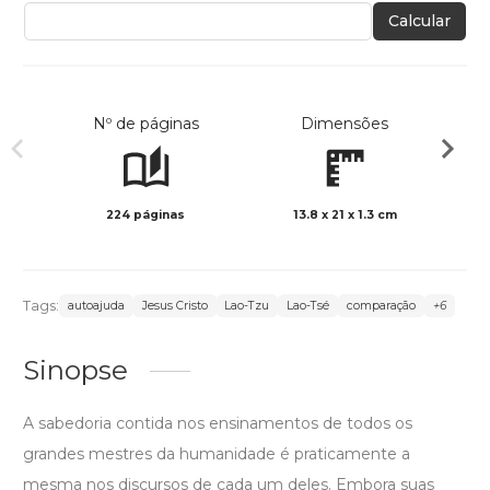
Calcular
Nº de páginas
Dimensões
224 páginas
13.8 x 21 x 1.3 cm
Preto 
Tags:
autoajuda
Jesus Cristo
Lao-Tzu
Lao-Tsé
comparação
+6
Sinopse
A sabedoria contida nos ensinamentos de todos os
grandes mestres da humanidade é praticamente a
mesma nos discursos de cada um deles. Embora suas