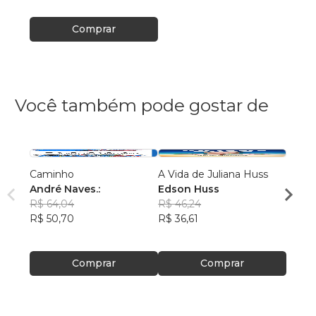
Comprar
Você também pode gostar de
Caminho
A Vida de Juliana Huss
MILA
André Naves.:
Edson Huss
DOR
R$ 64,04
R$ 46,24
NADM
R$ 50,70
R$ 36,61
R$ 50
R$ 39
Comprar
Comprar