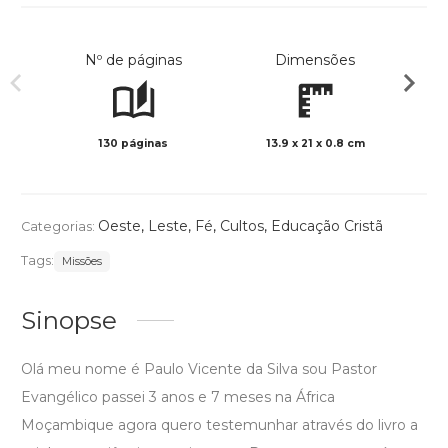
Nº de páginas
Dimensões
130 páginas
13.9 x 21 x 0.8 cm
Col
Oeste
,
Leste
,
Fé
,
Cultos
,
Educação Cristã
Categorias:
Tags:
Missões
Sinopse
Olá meu nome é Paulo Vicente da Silva sou Pastor
Evangélico passei 3 anos e 7 meses na África
Moçambique agora quero testemunhar através do livro a