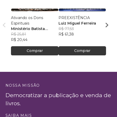
Ativando os Dons
PREEXISTÊNCIA
Antig
Espirituais
Luiz Miguel Ferreira
Volum
Ministério Batista
R$ 77,53
Minis
Ebenézer
R$ 25,81
R$ 61,38
Eben
R$ 33
R$ 20,44
R$ 26
Comprar
Comprar
NOSSA MISSÃO
Democratizar a publicação e venda de
livros.
SAIBA MAIS