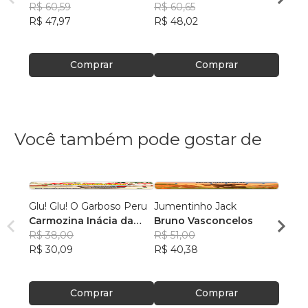
R$ 60,59
R$ 60,65
R$ 63
R$ 47,97
R$ 48,02
R$ 50
Comprar
Comprar
Você também pode gostar de
Glu! Glu! O Garboso Peru
Jumentinho Jack
Nina 
Carmozina Inácia da
Bruno Vasconcelos
Luana
Silva Rodrigues
R$ 38,00
R$ 51,00
Cent
R$ 50
R$ 30,09
R$ 40,38
R$ 39
Comprar
Comprar