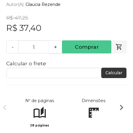
Autor(a):
Glaucia Rezende
R$ 47,25
R$ 37,40
-
+
Comprar
Calcular o frete
Calcular
Nº de páginas
Dimensões
28 páginas
Col