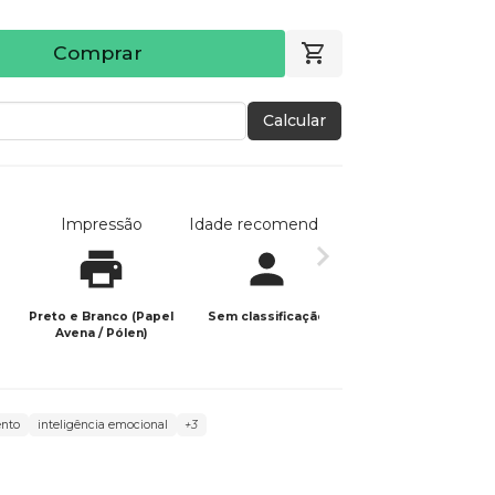
Comprar
Calcular
Impressão
Idade recomendada
Data de publicaç
Preto e Branco (Papel
Sem classificação
02/12/2023
Avena / Pólen)
ento
inteligência emocional
+3