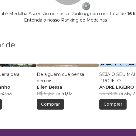
cial é Medalha Ascensão no nosso Ranking, com um total de
16 l
Entenda o nosso Ranking de Medalhas
r de
uerra para
De alguém que pensa
SEJA O SEU MA
demais
PROJETO
anho
Ellen Bessa
ANDRÉ LIGEIRO
 50,43
R$ 51,82
R$ 41,02
R$ 48,15
R$ 38,12
Comprar
Comprar