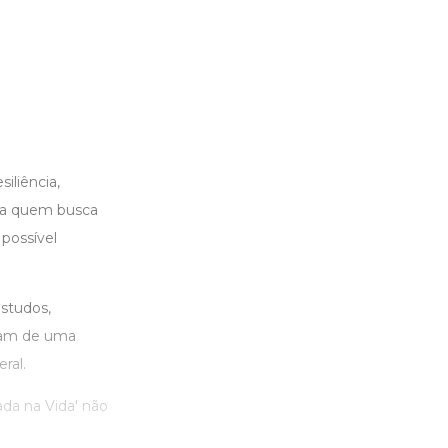
iliência,
ara quem busca
possível
studos,
aram de uma
ral.
ada na Vida' não