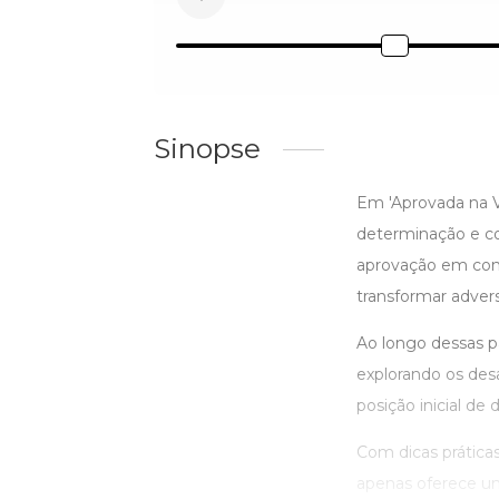
Sinopse
Em 'Aprovada na Vi
determinação e co
aprovação em conc
transformar adver
Ao longo dessas p
explorando os des
posição inicial d
Com dicas práticas
apenas oferece um 