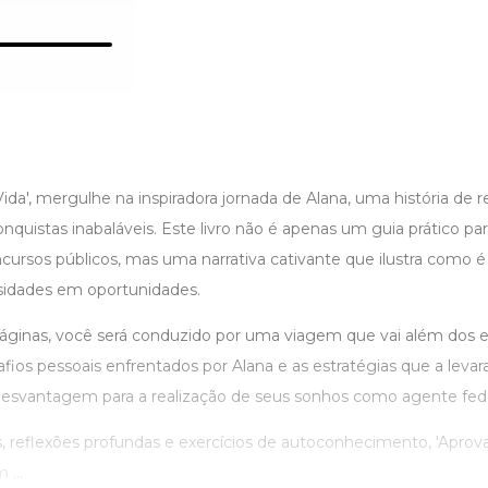
da', mergulhe na inspiradora jornada de Alana, uma história de res
nquistas inabaláveis. Este livro não é apenas um guia prático p
ursos públicos, mas uma narrativa cativante que ilustra como é 
sidades em oportunidades.
áginas, você será conduzido por uma viagem que vai além dos e
afios pessoais enfrentados por Alana e as estratégias que a lev
e desvantagem para a realização de seus sonhos como agente fede
, reflexões profundas e exercícios de autoconhecimento, 'Aprov
...