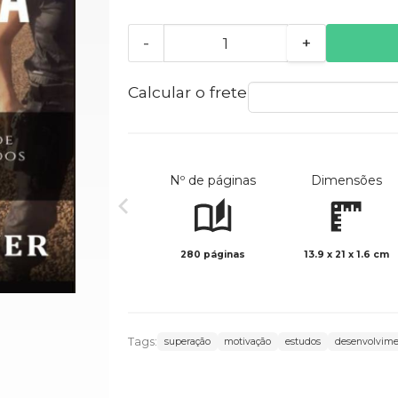
-
+
Calcular o frete
Nº de páginas
Dimensões
280 páginas
13.9 x 21 x 1.6 cm
Tags:
superação
motivação
estudos
desenvolvim