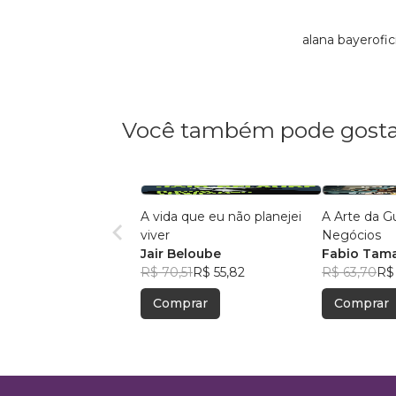
alana bayerofi
Você também pode gosta
A vida que eu não planejei
A Arte da G
viver
Negócios
Jair Beloube
Fabio Tam
R$ 70,51
R$ 55,82
R$ 63,70
R$
Comprar
Comprar