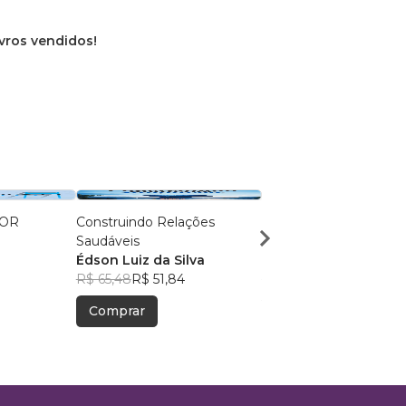
ivros vendidos!
IOR
Construindo Relações
TUDO DOMINADO: 7
Saudáveis
Princípios para o Suce
Édson Luiz da Silva
Raul Fernando Figuei
R$ 65,48
R$ 51,84
R$ 126,18
R$ 99,89
Comprar
Comprar