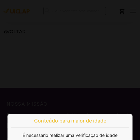
VOLTAR
NOSSA MISSÃO
Democratizar a publicação e venda de
Conteúdo para maior de idade
livros.
É necessario realizar uma verificação de idade
SAIBA MAIS