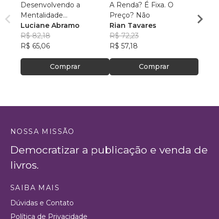
Desenvolvendo a
A Renda? É Fixa. O
Guia 
Mentalidade
Preço? Não
Dema
Empreendedora
Luciane Abramo
Rian Tavares
Alexa
R$ 82,18
R$ 72,23
R$ 88
R$ 65,06
R$ 57,18
R$ 69
Comprar
Comprar
NOSSA MISSÃO
Democratizar a publicação e venda de
livros.
SAIBA MAIS
Dúvidas e Contato
Política de Privacidade