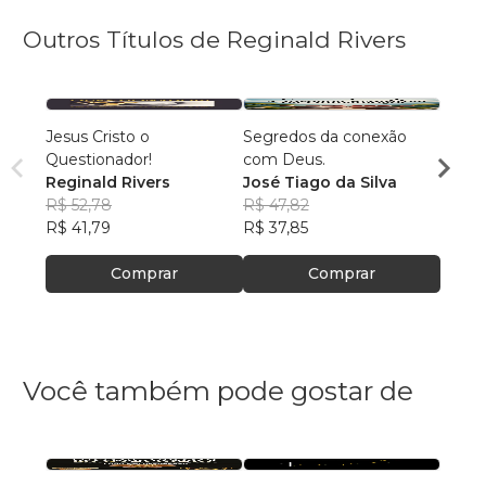
Outros Títulos de Reginald Rivers
Jesus Cristo o
Segredos da conexão
Quem 
Questionador!
com Deus.
José 
Reginald Rivers
José Tiago da Silva
R$ 66
R$ 52,78
R$ 47,82
R$ 52
R$ 41,79
R$ 37,85
Comprar
Comprar
Você também pode gostar de