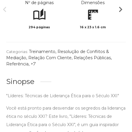
Nº de páginas
Dimensões
294 páginas
16 x 23 x 1.6 cm
Preto 
Treinamento
,
Resolução de Conflitos &
Categorias:
Mediação
,
Relação Com Cliente
,
Relações Públicas
,
Referência
,
+7
Sinopse
"Líderes: Técnicas de Liderança Ética para o Século XXI"
Você está pronto para desvendar os segredos da liderança
ética no século XXI? Este livro, "Líderes: Técnicas de
Liderança Ética para o Século XXI", é um guia inspirador