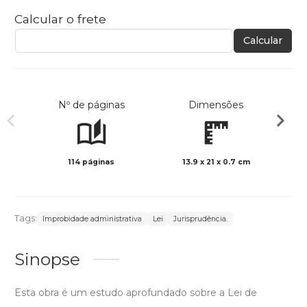
Calcular o frete
Calcular
Nº de páginas
Dimensões
114 páginas
13.9 x 21 x 0.7 cm
Preto 
Tags:
Improbidade administrativa
Lei
Jurisprudência.
Sinopse
Esta obra é um estudo aprofundado sobre a Lei de