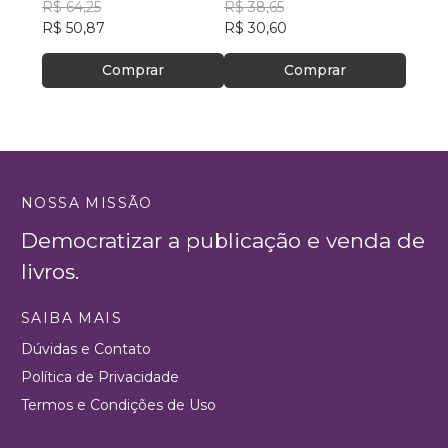
Souza
R$ 64,25
ESPECIALIZADO DE
PETRÔNIO
R$ 38,65
R$ 78
R$ 50,87
ASSISTÊNCIA SOCIAL–
R$ 30,60
R$ 61
CREAS
Comprar
Comprar
NOSSA MISSÃO
Democratizar a publicação e venda de
livros.
SAIBA MAIS
Dúvidas e Contato
Política de Privacidade
Termos e Condições de Uso