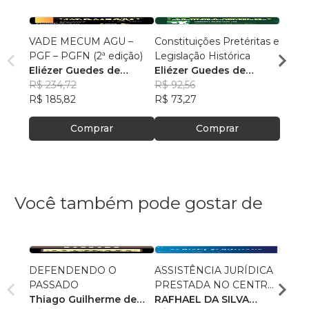
VADE MECUM AGU –
Constituições Pretéritas e
Temas
PGF – PGFN (2ª edição)
Legislação Histórica
Militar
Eliézer Guedes de
Eliézer Guedes de
Maur
Oliveira Junior
R$ 234,72
Oliveira Junior
R$ 92,56
R$ 85
R$ 185,82
R$ 73,27
R$ 67
Comprar
Comprar
Você também pode gostar de
DEFENDENDO O
ASSISTÊNCIA JURÍDICA
POLÍ
PASSADO
PRESTADA NO CENTRO
AS R
Thiago Guilherme de
DE REFERÊNCIA
RAFHAEL DA SILVA
RECE
GUST