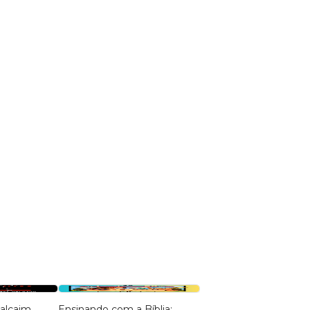
balcaim
Ensinando com a Bíblia:
A Conspiração do Gêne