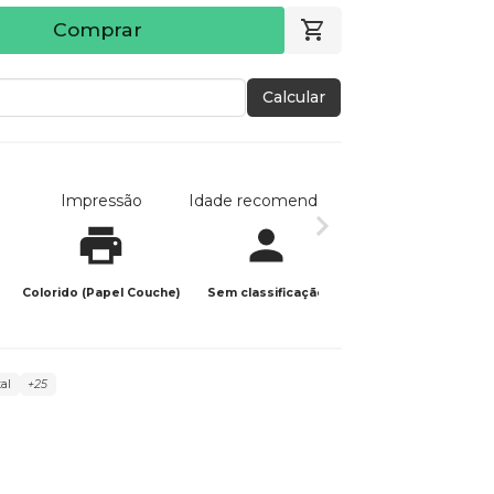
Comprar
Calcular
Impressão
Idade recomendada
Data de publicaç
Colorido (Papel Couche)
Sem classificação
30/11/2023
al
+25