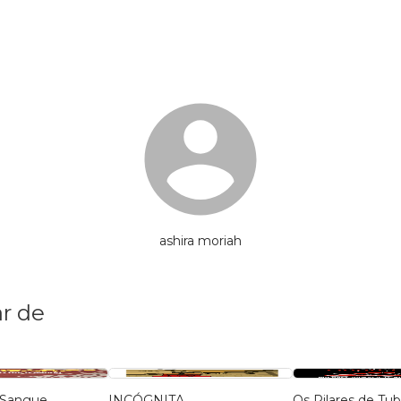
ashira moriah
r de
 Sangue
INCÓGNITA
Os Pilares de Tu