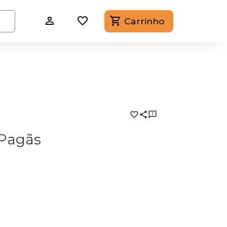
Carrinho
 Pagãs