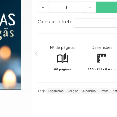
-
+
Calcular o frete
Nº de páginas
Dimensões
60 páginas
13.5 x 21.1 x 0.4 cm
Tags:
Paganismo
Religião
Judaísmo
Festas
Nat