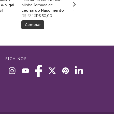
& Nigel
Minha Jornada de
Eric Guedes
81
Descobertas
Leonardo Nascimento
R$ 238,47
R$ 188,79
R$ 63,16
R$ 50,00
Comprar
Comprar
SIGA-NOS