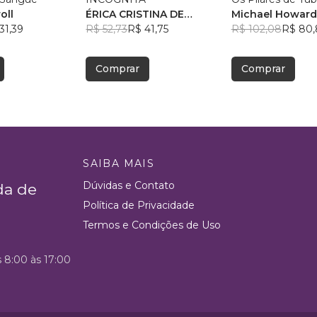
oll
ÉRICA CRISTINA DE
Michael Howard 
31,39
QUEIROZ SILVA
R$ 52,73
R$ 41,75
Jackson
R$ 102,08
R$ 80,
Comprar
Comprar
SAIBA MAIS
Dúvidas e Contato
da de
Política de Privacidade
Termos e Condições de Uso
s 8:00 às 17:00