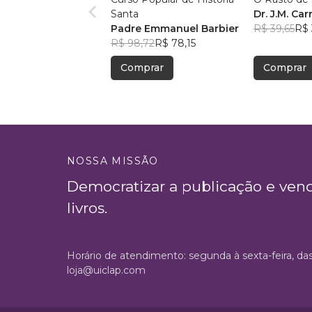
Santa
Dr. J.M. Carr
Padre Emmanuel Barbier
R$ 39,65
R$ 
R$ 98,72
R$ 78,15
Comprar
Comprar
NOSSA MISSÃO
Democratizar a publicação e ven
livros.
Horário de atendimento: segunda à sexta-feira, da
loja@uiclap.com