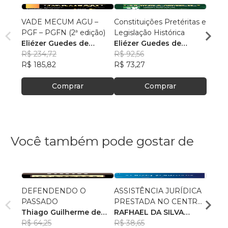
VADE MECUM AGU –
Constituições Pretéritas e
Temas
PGF – PGFN (2ª edição)
Legislação Histórica
Militar
Eliézer Guedes de
Eliézer Guedes de
Maur
Oliveira Junior
R$ 234,72
Oliveira Junior
R$ 92,56
R$ 85
R$ 185,82
R$ 73,27
R$ 67
Comprar
Comprar
Você também pode gostar de
DEFENDENDO O
ASSISTÊNCIA JURÍDICA
POLÍ
PASSADO
PRESTADA NO CENTRO
AS R
Thiago Guilherme de
DE REFERÊNCIA
RAFHAEL DA SILVA
RECE
GUST
Souza
R$ 64,25
ESPECIALIZADO DE
PETRÔNIO
R$ 38,65
R$ 78