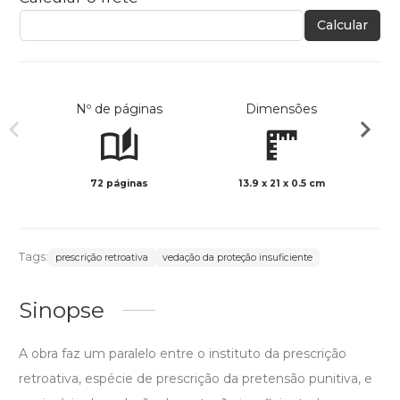
Calcular
Nº de páginas
Dimensões
72 páginas
13.9 x 21 x 0.5 cm
Preto 
Tags:
prescrição retroativa
vedação da proteção insuficiente
Sinopse
A obra faz um paralelo entre o instituto da prescrição
retroativa, espécie de prescrição da pretensão punitiva, e