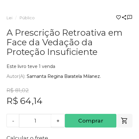
Lei
Público
A Prescrição Retroativa em
Face da Vedação da
Proteção Insuficiente
Este livro teve 1 venda
Autor(a):
Samanta Regina Baratela Milanez.
R$ 81,02
R$ 64,14
-
+
Comprar
Calcular o frete