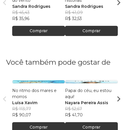
do vento
histórias
CROC
Sandra Rodrigues
Sandra Rodrigues
BOS
Sandr
R$ 45,43
R$ 41,09
R$ 49
R$ 35,96
R$ 32,53
R$ 39
Comprar
Comprar
Você também pode gostar de
No ritmo dos mares e
Papai do céu, eu estou
O pes
morros
aqui!
nos f
Luísa Xavim
Nayara Pereira Assis
Uliss
R$ 113,77
R$ 52,67
R$ 50
R$ 90,07
R$ 41,70
R$ 39
Comprar
Comprar