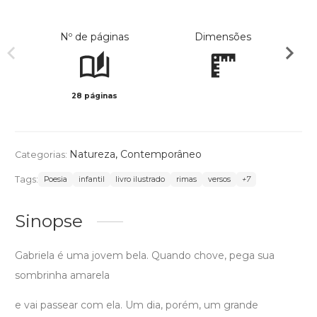
Nº de páginas
Dimensões
28 páginas
Col
Natureza
,
Contemporâneo
Categorias:
Tags:
Poesia
infantil
livro ilustrado
rimas
versos
+7
Sinopse
Gabriela é uma jovem bela. Quando chove, pega sua
sombrinha amarela
e vai passear com ela. Um dia, porém, um grande