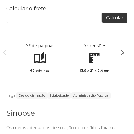
Calcular o frete
Calcular
Nº de páginas
Dimensões
60 páginas
13.9 x 21 x 0.4 cm
Preto 
Tags:
Desjudicialização
litigiosidade
Administração Pública
Sinopse
Os meios adequados de solução de conflitos foram a