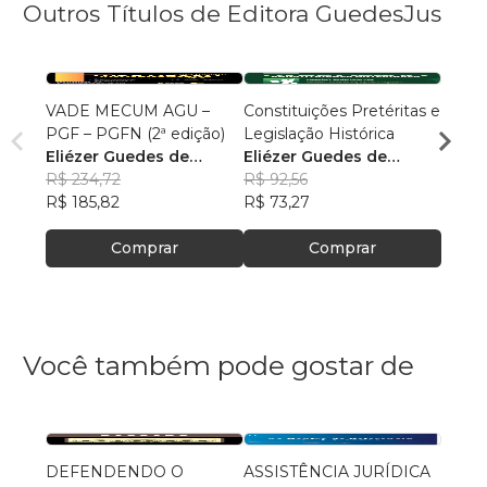
Outros Títulos de Editora GuedesJus
VADE MECUM AGU –
Constituições Pretéritas e
Temas
PGF – PGFN (2ª edição)
Legislação Histórica
Militar
Eliézer Guedes de
Eliézer Guedes de
Maur
Oliveira Junior
R$ 234,72
Oliveira Junior
R$ 92,56
R$ 85
R$ 185,82
R$ 73,27
R$ 67
Comprar
Comprar
Você também pode gostar de
DEFENDENDO O
ASSISTÊNCIA JURÍDICA
POLÍ