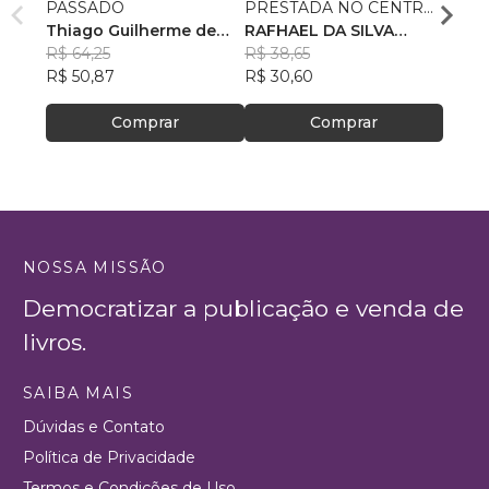
PASSADO
PRESTADA NO CENTRO
AS R
Thiago Guilherme de
DE REFERÊNCIA
RAFHAEL DA SILVA
RECE
GUST
Souza
R$ 64,25
ESPECIALIZADO DE
PETRÔNIO
R$ 38,65
R$ 78
R$ 50,87
ASSISTÊNCIA SOCIAL–
R$ 30,60
R$ 61
CREAS
Comprar
Comprar
NOSSA MISSÃO
Democratizar a publicação e venda de
livros.
SAIBA MAIS
Dúvidas e Contato
Política de Privacidade
Termos e Condições de Uso