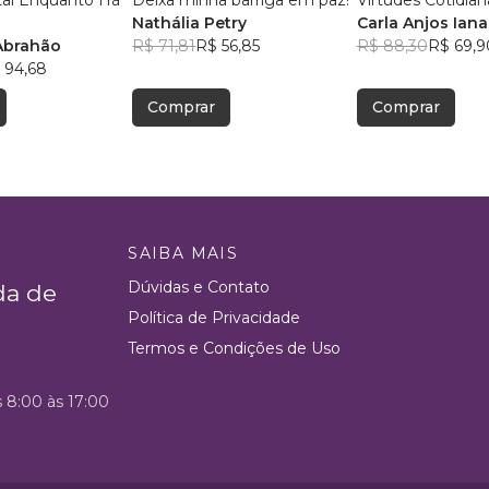
al Enquanto Há
Deixa minha barriga em paz!
Virtudes Cotidian
Nathália Petry
Carla Anjos Iana
Abrahão
R$ 71,81
R$ 56,85
R$ 88,30
R$ 69,9
 94,68
Comprar
Comprar
SAIBA MAIS
Dúvidas e Contato
da de
Política de Privacidade
Termos e Condições de Uso
s 8:00 às 17:00