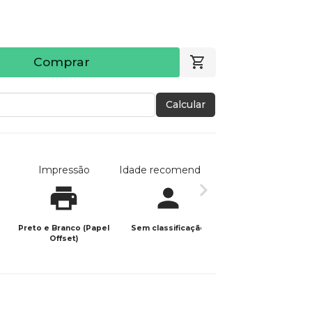
Comprar
Calcular
Impressão
Idade recomendada
Data de publicaç
Preto e Branco (Papel
Sem classificação
29/11/2023
Offset)