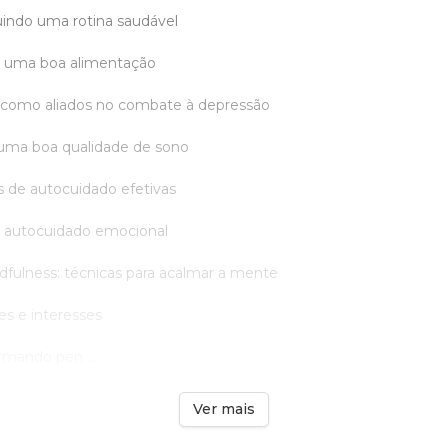
uindo uma rotina saudável
e uma boa alimentação
os como aliados no combate à depressão
a uma boa qualidade de sono
as de autocuidado efetivas
o autocuidado emocional
dfulness: técnicas para acalmar a mente
es e interesses
ormando pen ...
Ver mais