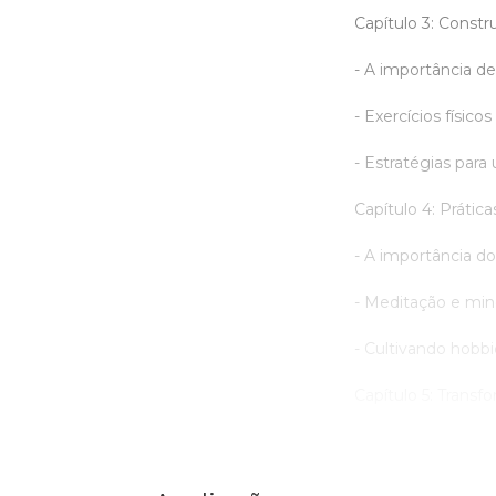
Capítulo 3: Constr
- A importância d
- Exercícios físic
- Estratégias par
Capítulo 4: Prátic
- A importância d
- Meditação e min
- Cultivando hobbi
Capítulo 5: Transf