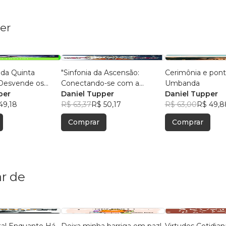
er
 da Quinta
"Sinfonia da Ascensão:
Cerimônia e pont
Desvende os
Conectando-se com a
Umbanda
o Universo
per
Maestria Espiritual"
Daniel Tupper
Daniel Tupper
49,18
R$ 63,37
R$ 50,17
R$ 63,00
R$ 49,8
Comprar
Comprar
r de