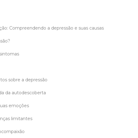
dução: Compreendendo a depressão e suas causas
ssão?
 sintomas
tos sobre a depressão
ada da autodescoberta
suas emoções
enças limitantes
tocompaixão