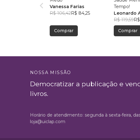
Medo
Saúde Ment
Vanessa Farias
Tempo!
R$ 106,42
R$ 84,25
Leonardo 
R$ 119,59
R$
Comprar
Comprar
NOSSA MISSÃO
Democratizar a publicação e ven
livros.
Horário de atendimento: segunda à sexta-feira, da
loja@uiclap.com