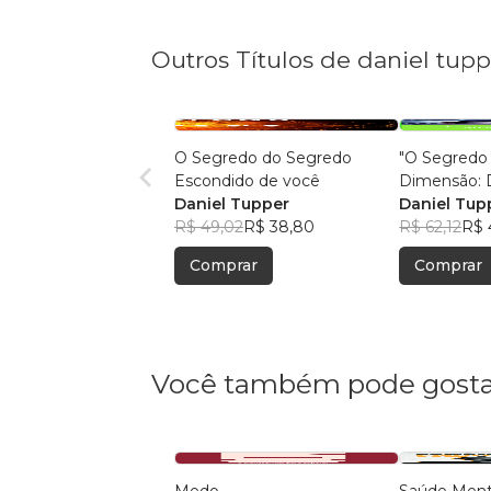
Outros Títulos de daniel tupp
O Segredo do Segredo
"O Segredo
Escondido de você
Dimensão: 
Daniel Tupper
Mistérios d
Daniel Tup
R$ 49,02
R$ 38,80
Paralelo"
R$ 62,12
R$ 
Comprar
Comprar
Você também pode gosta