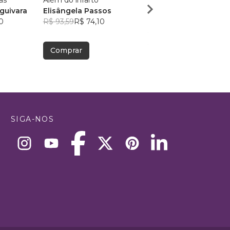
as
Além do infarto
A infância pede colo; O
guivara
Elisângela Passos
adulto, equilíbrio
0
R$ 93,59
R$ 74,10
Mariana Tibo
R$ 73,85
R$ 58,47
Comprar
Comprar
SIGA-NOS