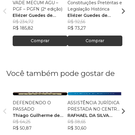
VADE MECUM AGU –
Constituições Pretéritas e
Temas
PGF – PGFN (2ª edição)
Legislação Histórica
Militar
Eliézer Guedes de
Eliézer Guedes de
Maur
Oliveira Junior
R$ 234,72
Oliveira Junior
R$ 92,56
R$ 85
R$ 185,82
R$ 73,27
R$ 67
Comprar
Comprar
Você também pode gostar de
DEFENDENDO O
ASSISTÊNCIA JURÍDICA
POLÍ
PASSADO
PRESTADA NO CENTRO
AS R
Thiago Guilherme de
DE REFERÊNCIA
RAFHAEL DA SILVA
RECE
GUST
Souza
R$ 64,25
ESPECIALIZADO DE
PETRÔNIO
R$ 38,65
R$ 78
R$ 50,87
ASSISTÊNCIA SOCIAL–
R$ 30,60
R$ 61
CREAS