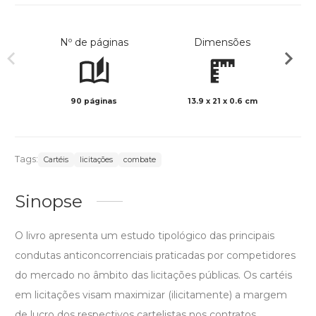
Nº de páginas
Dimensões
90 páginas
13.9 x 21 x 0.6 cm
Preto 
Tags:
Cartéis
licitações
combate
Sinopse
O livro apresenta um estudo tipológico das principais
condutas anticoncorrenciais praticadas por competidores
do mercado no âmbito das licitações públicas. Os cartéis
em licitações visam maximizar (ilicitamente) a margem
de lucro dos respectivos cartelistas nos contratos