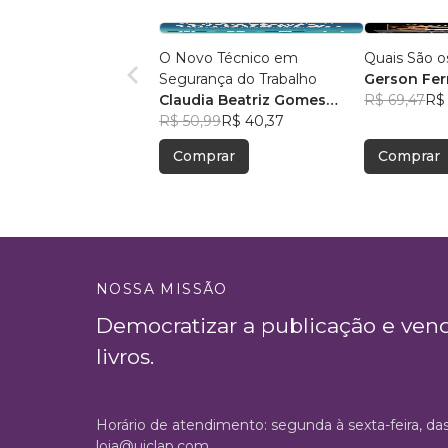
O Novo Técnico em
Quais São 
Segurança do Trabalho
Gerson Fe
Claudia Beatriz Gomes
R$ 69,47
R$
Almeida
R$ 50,99
R$ 40,37
Comprar
Comprar
NOSSA MISSÃO
Democratizar a publicação e ven
livros.
Horário de atendimento: segunda à sexta-feira, da
loja@uiclap.com