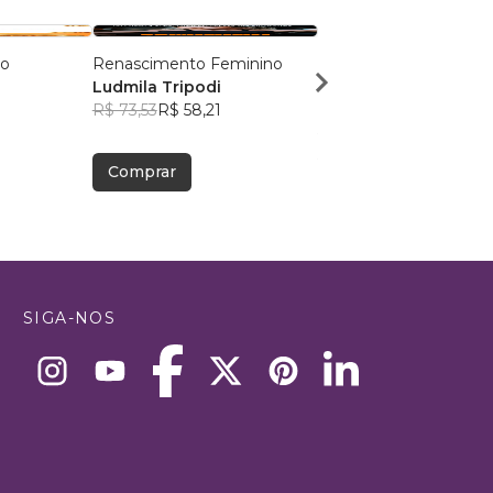
ro
Renascimento Feminino
DESCUBRA COMO TE
Ludmila Tripodi
EDUCAÇÃO FINANCE
9
R$ 73,53
R$ 58,21
Andréia Cardoso de 
R$ 90,42
R$ 71,59
Comprar
Comprar
SIGA-NOS