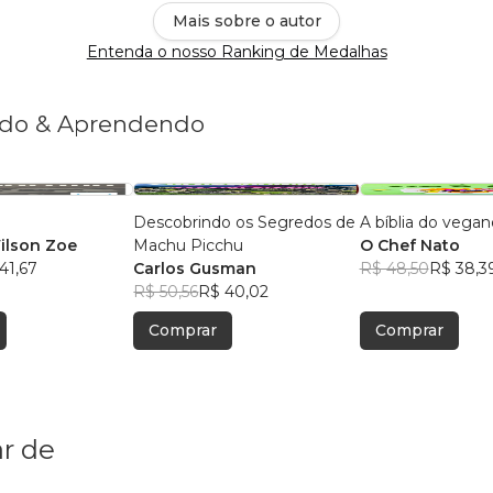
Mais sobre o autor
Entenda o nosso Ranking de Medalhas
endo & Aprendendo
Descobrindo os Segredos de
A bíblia do vegan
ilson Zoe
Machu Picchu
O Chef Nato
41,67
Carlos Gusman
R$ 48,50
R$ 38,3
R$ 50,56
R$ 40,02
Comprar
Comprar
r de