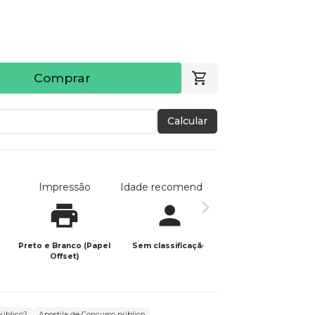
Comprar
Calcular
Impressão
Idade recomendada
Data de publicaç
Preto e Branco (Papel
Sem classificação
29/11/2023
Offset)
úblico?
Apostila de Concurso público