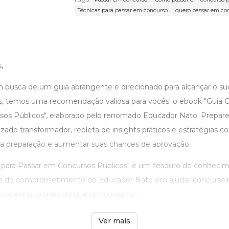
Técnicas para passar em concurso
quero passar em co
,
 busca de um guia abrangente e direcionado para alcançar o s
s, temos uma recomendação valiosa para vocês: o ebook "Guia 
sos Públicos", elaborado pelo renomado Educador Nato. Prepar
zado transformador, repleta de insights práticos e estratégias
sua preparação e aumentar suas chances de aprovação.
para Passar em Concursos Públicos" é um tesouro de conhecime
 e do comprometimento do Educador Nato em ajudar concurseiro
ook é muito mais do que um conjunto ...
Ver mais