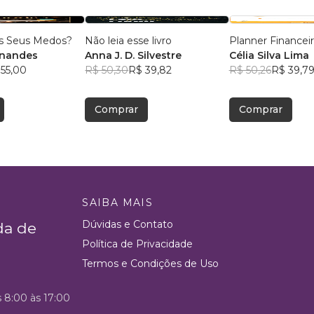
os Seus Medos?
Não leia esse livro
Planner Financei
rnandes
Anna J. D. Silvestre
Célia Silva Lima
 55,00
R$ 50,30
R$ 39,82
R$ 50,26
R$ 39,7
Comprar
Comprar
SAIBA MAIS
Dúvidas e Contato
da de
Política de Privacidade
Termos e Condições de Uso
s 8:00 às 17:00