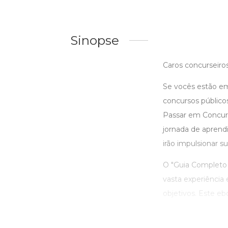
Sinopse
Caros concurseiros
Se vocês estão em
concursos público
Passar em Concur
jornada de aprendi
irão impulsionar 
O "Guia Completo 
vasta experiência
objetivos. Este eb