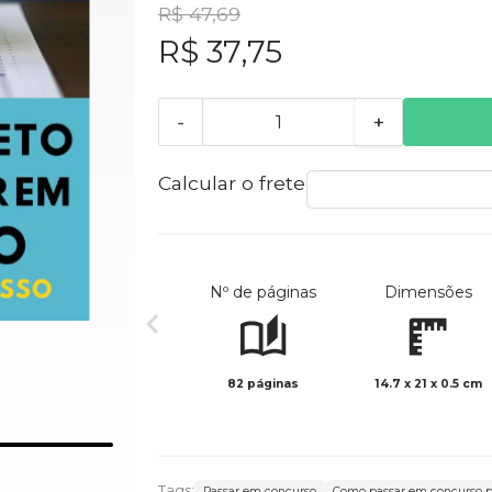
R$ 47,69
R$ 37,75
-
+
Calcular o frete
Nº de páginas
Dimensões
82 páginas
14.7 x 21 x 0.5 cm
Tags:
Passar em concurso
Como passar em concurso p