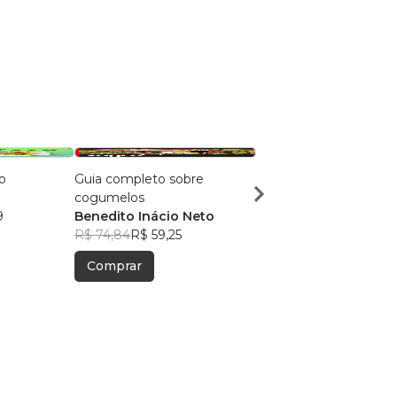
o
Guia completo sobre
Karatê
cogumelos
Mestre Nato
9
Benedito Inácio Neto
R$ 45,41
R$ 35,95
R$ 74,84
R$ 59,25
Comprar
Comprar