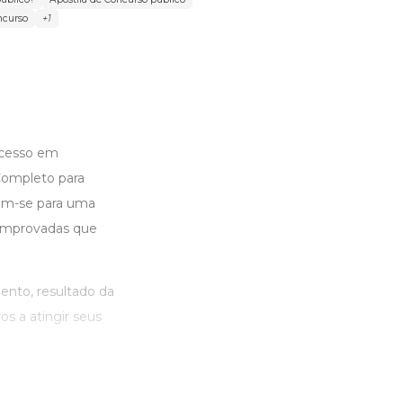
ncurso
+1
ucesso em
Completo para
em-se para uma
 comprovadas que
nto, resultado da
s a atingir seus